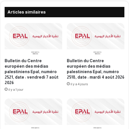
m
r
é
e
Articles similaires
d
e
i
u
a
r
s
o
p
p
a
é
l
e
e
n
Bulletin du Centre
Bulletin du Centre
s
d
européen des médias
européen des médias
t
e
palestiniens Epal, numéro
palestiniens Epal, numéro
i
s
2521, date : vendredi 7 août
2518, date : mardi 4 août 2026
n
2026
m
il y a 4 jours
i
é
il y a 1 jour
e
d
n
i
s
a
E
s
p
p
a
a