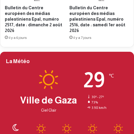
l
l
Bulletin du Centre
Bulletin du Centre
,
e
européen des médias
européen des médias
n
s
palestiniens Epal, numéro
palestiniens Epal, numéro
u
t
2517, date : dimanche 2 août
2516, date : samedi 1er août
m
i
2026
2026
é
n
il y a 6 jours
il y a 7 jours
r
i
o
e
2
n
3
s
La Météo
8
E
6
29
p
℃
,
a
d
l
a
,
t
n
Ville de Gaza
30º - 27º
e
73%
u
3.98 km/h
:
m
Ciel Clair
l
é
u
r
n
o
d