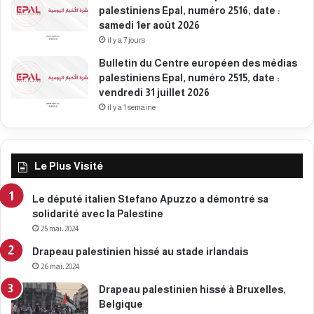
palestiniens Epal, numéro 2516, date :
r
samedi 1er août 2026
s
2
il y a 7 jours
0
Bulletin du Centre européen des médias
2
palestiniens Epal, numéro 2515, date :
6
vendredi 31 juillet 2026
il y a 1 semaine
Le Plus Visité
Le député italien Stefano Apuzzo a démontré sa
solidarité avec la Palestine
25 mai، 2024
Drapeau palestinien hissé au stade irlandais
26 mai، 2024
Drapeau palestinien hissé à Bruxelles,
Belgique