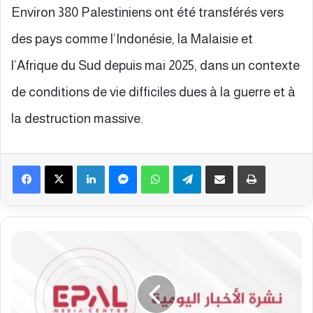
Environ 380 Palestiniens ont été transférés vers
des pays comme l’Indonésie, la Malaisie et
l’Afrique du Sud depuis mai 2025, dans un contexte
de conditions de vie difficiles dues à la guerre et à
la destruction massive.
Facebook
X
Linkedin
Messenger
WhatsApp
Telegram
Partager par email
Imprimer
B
u
l
l
e
t