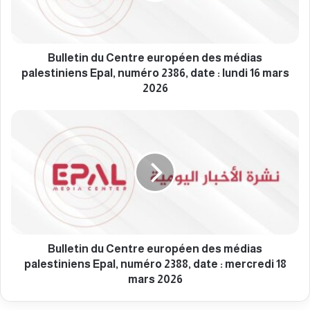
i
n
d
u
Bulletin du Centre européen des médias
C
palestiniens Epal, numéro 2386, date : lundi 16 mars
e
2026
n
t
B
r
u
e
l
e
l
u
e
r
t
o
i
p
n
é
d
e
u
Bulletin du Centre européen des médias
n
C
palestiniens Epal, numéro 2388, date : mercredi 18
d
e
mars 2026
e
n
s
t