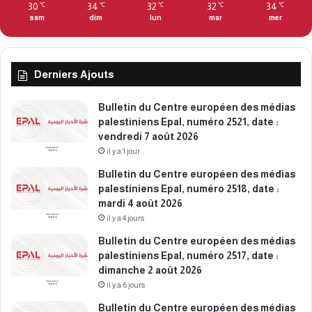
2
30
34
32
32
34
℃
℃
℃
℃
℃
i
3
sam
dim
lun
mar
mer
1
8
6
8
m
,
a
Derniers Ajouts
d
r
a
s
t
Bulletin du Centre européen des médias
2
e
palestiniens Epal, numéro 2521, date :
0
:
vendredi 7 août 2026
2
m
il y a 1 jour
6
e
Bulletin du Centre européen des médias
r
palestiniens Epal, numéro 2518, date :
c
mardi 4 août 2026
r
il y a 4 jours
e
d
Bulletin du Centre européen des médias
i
palestiniens Epal, numéro 2517, date :
1
dimanche 2 août 2026
8
il y a 6 jours
m
Bulletin du Centre européen des médias
a