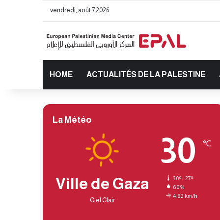
vendredi, août 7 2026
HOME
ACTUALITÉS DE LA PALESTINE
La Météo
30
℃
Ville de Gaza
30º - 27º
60%
4.82 km/h
Ciel Clair