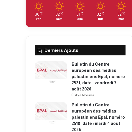
30
32
31
32
32
℃
℃
℃
℃
℃
ven
sam
dim
lun
mar
Derniers Ajouts
Bulletin du Centre
européen des médias
palestiniens Epal, numéro
2521, date : vendredi 7
août 2026
il y a 6 heures
Bulletin du Centre
européen des médias
palestiniens Epal, numéro
2518, date : mardi 4 août
2026