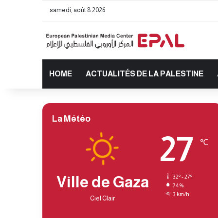
samedi, août 8 2026
HOME
ACTUALITÉS DE LA PALESTINE
La Météo
27
℃
Ville de Gaza
32º - 27º
74%
3 km/h
Ciel Clair