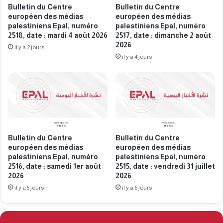
e
n
Bulletin du Centre
Bulletin du Centre
s
d
européen des médias
européen des médias
t
e
palestiniens Epal, numéro
palestiniens Epal, numéro
i
s
2518, date : mardi 4 août 2026
2517, date : dimanche 2 août
n
2026
m
il y a 2 jours
i
é
il y a 4 jours
e
d
n
i
s
a
E
s
p
p
a
a
l
l
Bulletin du Centre
Bulletin du Centre
,
e
européen des médias
européen des médias
n
s
palestiniens Epal, numéro
palestiniens Epal, numéro
u
t
2516, date : samedi 1er août
2515, date : vendredi 31 juillet
m
i
2026
2026
é
n
il y a 5 jours
il y a 6 jours
r
i
o
e
2
n
4