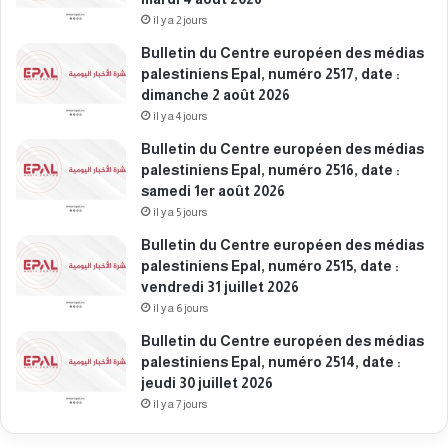
i
d
il y a 2 jours
l
i
Bulletin du Centre européen des médias
2
m
palestiniens Epal, numéro 2517, date :
0
a
dimanche 2 août 2026
2
n
6
il y a 4 jours
c
h
Bulletin du Centre européen des médias
e
palestiniens Epal, numéro 2516, date :
1
samedi 1er août 2026
9
il y a 5 jours
a
Bulletin du Centre européen des médias
v
palestiniens Epal, numéro 2515, date :
r
vendredi 31 juillet 2026
i
l
il y a 6 jours
2
Bulletin du Centre européen des médias
0
palestiniens Epal, numéro 2514, date :
2
jeudi 30 juillet 2026
6
il y a 7 jours