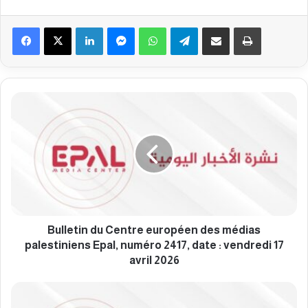
Facebook
X
Linkedin
Messenger
WhatsApp
Telegram
Partager par email
Imprimer
B
u
l
l
e
t
i
n
d
u
Bulletin du Centre européen des médias
C
palestiniens Epal, numéro 2417, date : vendredi 17
e
avril 2026
n
t
B
r
u