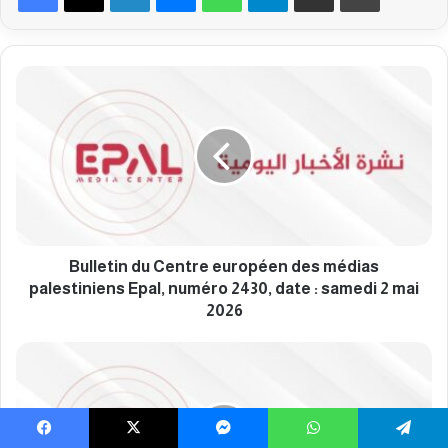
B
u
l
l
e
t
i
n
d
u
Bulletin du Centre européen des médias
C
palestiniens Epal, numéro 2430, date : samedi 2 mai
e
2026
n
t
B
r
u
e
l
e
l
u
e
Facebook
X
Messenger
WhatsApp
Telegram