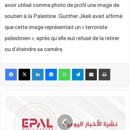
avoir utilisé comme photo de profil une image de
soutien à la Palestine. Gunther Jikeli avait affirmé
que cette image représentait un « terroriste
palestinien », après qu’elle eut refusé de la retirer
ou d’éteindre sa caméra.
Facebook
X
Linkedin
Messenger
WhatsApp
Telegram
Partager par email
Imprimer
B
u
l
l
e
t