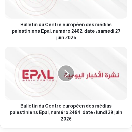
i
n
d
u
Bulletin du Centre européen des médias
C
palestiniens Epal, numéro 2482, date : samedi 27
e
juin 2026
n
t
B
r
u
e
l
e
l
u
e
r
t
o
i
p
n
é
d
e
u
Bulletin du Centre européen des médias
n
C
palestiniens Epal, numéro 2484, date : lundi 29 juin
d
e
2026
e
n
s
t