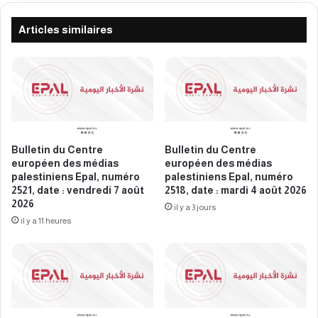
m
r
é
e
Articles similaires
d
e
i
u
a
r
s
o
p
p
a
é
l
e
e
n
Bulletin du Centre
Bulletin du Centre
s
d
européen des médias
européen des médias
t
e
palestiniens Epal, numéro
palestiniens Epal, numéro
i
s
2521, date : vendredi 7 août
2518, date : mardi 4 août 2026
n
2026
m
il y a 3 jours
i
é
il y a 11 heures
e
d
n
i
s
a
E
s
p
p
a
a