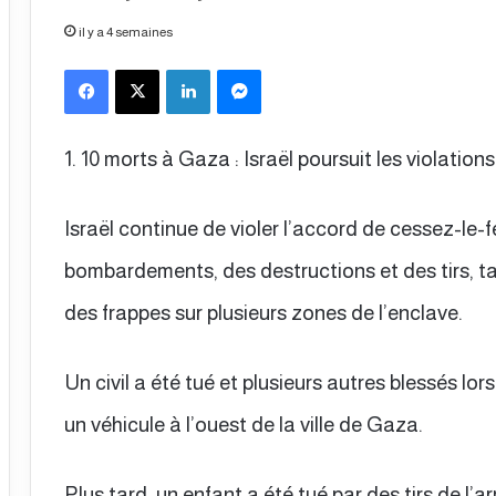
il y a 4 semaines
Facebook
X
Linkedin
Messenger
1. 10 morts à Gaza : Israël poursuit les violation
Israël continue de violer l’accord de cessez-le
bombardements, des destructions et des tirs, ta
des frappes sur plusieurs zones de l’enclave.
Un civil a été tué et plusieurs autres blessés lo
un véhicule à l’ouest de la ville de Gaza.
Plus tard, un enfant a été tué par des tirs de l’a