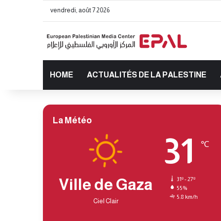
vendredi, août 7 2026
HOME
ACTUALITÉS DE LA PALESTINE
La Météo
31
℃
Ville de Gaza
31º - 27º
55%
5.8 km/h
Ciel Clair