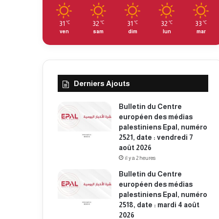
31
32
31
32
33
℃
℃
℃
℃
℃
ven
sam
dim
lun
mar
Derniers Ajouts
Bulletin du Centre
européen des médias
palestiniens Epal, numéro
2521, date : vendredi 7
août 2026
il y a 2 heures
Bulletin du Centre
européen des médias
palestiniens Epal, numéro
2518, date : mardi 4 août
2026