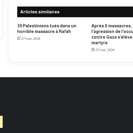
a
n
à
i
Articles similaires
O
e
s
n
a
h
30 Palestiniens tués dans un
Après 8 massacres, l
k
horrible massacre à Rafah
l’agression de l’occ
i
contre Gaza s’élève 
a
s
27 mai، 2024
martyrs
,
s
J
27 mai، 2024
é
a
à
p
B
o
r
n
u
x
e
l
l
e
s
,
B
e