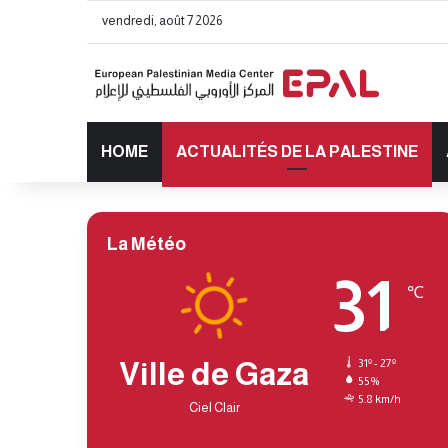
vendredi, août 7 2026
HOME
ACTUALITÉS DE LA PALESTINE
La Météo
31
℃
Ville de Gaza
31º - 27º
55%
5.8 km/h
Ciel Clair