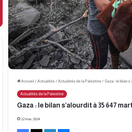
Accueil
/
Actualités
/
Actualités de la Palestine
/
Gaza : le bilan s
Actualités de la Palestine
Gaza : le bilan s’alourdit à 35 647 mar
22 mai، 2024
Facebook
X
Linkedin
Messenger