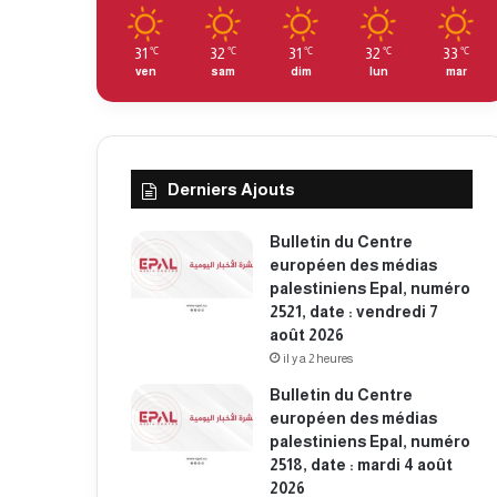
31
32
31
32
33
℃
℃
℃
℃
℃
ven
sam
dim
lun
mar
Derniers Ajouts
Bulletin du Centre
européen des médias
palestiniens Epal, numéro
2521, date : vendredi 7
août 2026
il y a 2 heures
Bulletin du Centre
européen des médias
palestiniens Epal, numéro
2518, date : mardi 4 août
2026