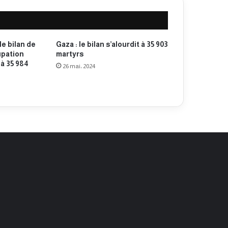
e bilan de
Gaza : le bilan s’alourdit à 35 903
upation
martyrs
à 35 984
26 mai، 2024