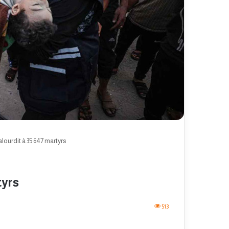
’alourdit à 35 647 martyrs
tyrs
513