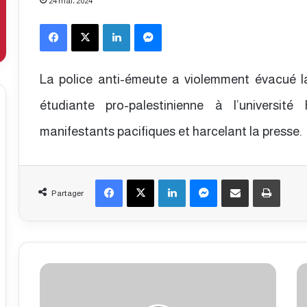
24 mai، 2024
Facebook
X
Linkedin
Messenger
La police anti-émeute a violemment évacué l
étudiante pro-palestinienne à l’universit
manifestants pacifiques et harcelant la presse.
Facebook
X
Linkedin
Messenger
Partager par email
Imprimer
Partager
V
L
i
e
c
b