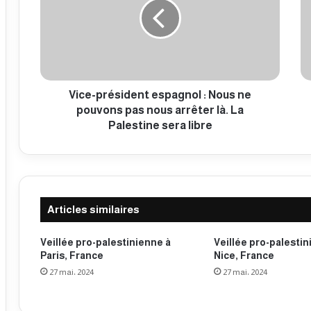
e
i
-
l
p
a
r
n
é
d
s
e
i
Vice-président espagnol : Nous ne
l
d
'
pouvons pas nous arrêter là. La
e
a
Palestine sera libre
n
g
t
r
e
e
s
s
p
s
Articles similaires
a
i
g
o
n
n
Veillée pro-palestinienne à
Veillée pro-palestin
o
i
Paris, France
Nice, France
l
s
27 mai، 2024
27 mai، 2024
:
r
N
a