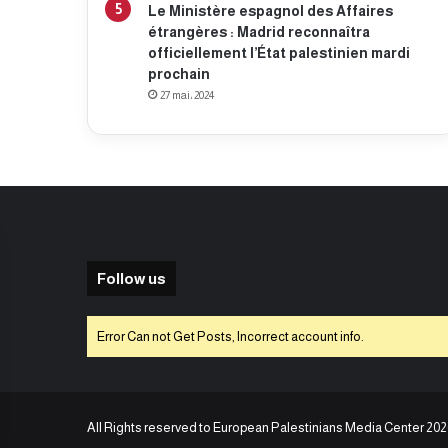
Le Ministère espagnol des Affaires
étrangères : Madrid reconnaîtra
officiellement l’État palestinien mardi
prochain
27 mai، 2024
Follow us
Error Can not Get Posts, Incorrect account info.
All Rights reserved to European Palestinians Media Center 202