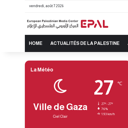
vendredi, août 7 2026
HOME
ACTUALITÉS DE LA PALESTINE
La Météo
27
℃
Ville de Gaza
27º - 27º
76%
1.93 km/h
Ciel Clair