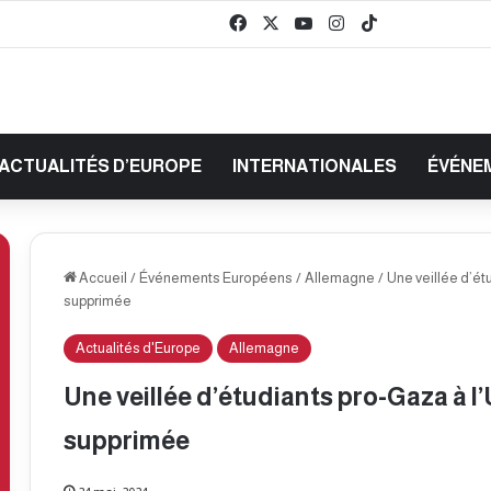
Facebook
X
YouTube
Instagram
TikTok
baaz
ACTUALITÉS D’EUROPE
INTERNATIONALES
ÉVÉNE
Accueil
/
Événements Européens
/
Allemagne
/
Une veillée d’ét
supprimée
Actualités d'Europe
Allemagne
Une veillée d’étudiants pro-Gaza à l
supprimée