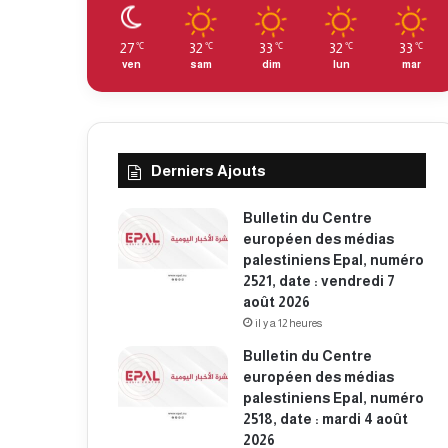
27
32
33
32
33
℃
℃
℃
℃
℃
ven
sam
dim
lun
mar
Derniers Ajouts
Bulletin du Centre
européen des médias
palestiniens Epal, numéro
2521, date : vendredi 7
août 2026
il y a 12 heures
Bulletin du Centre
européen des médias
palestiniens Epal, numéro
2518, date : mardi 4 août
2026