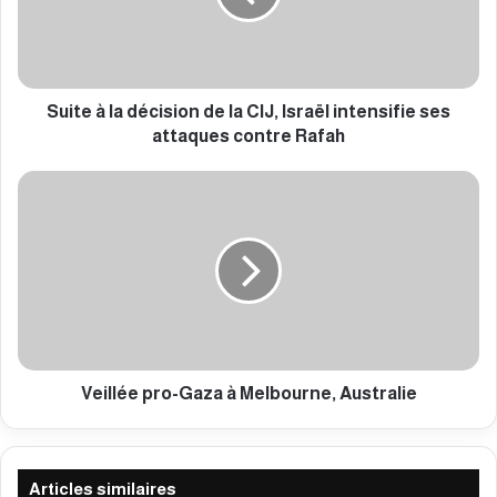
à
l
a
d
é
Suite à la décision de la CIJ, Israël intensifie ses
c
attaques contre Rafah
i
s
V
i
e
o
i
n
l
d
l
e
é
l
e
a
p
C
r
I
o
Veillée pro-Gaza à Melbourne, Australie
J
-
,
G
I
a
s
z
Articles similaires