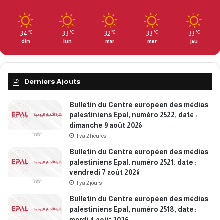
q
u
e
s
34
33
32
33
33
℃
℃
℃
℃
℃
c
dim
lun
mar
mer
jeu
o
n
t
Derniers Ajouts
r
e
R
Bulletin du Centre européen des médias
a
palestiniens Epal, numéro 2522, date :
f
dimanche 9 août 2026
a
il y a 2 heures
h
Bulletin du Centre européen des médias
palestiniens Epal, numéro 2521, date :
vendredi 7 août 2026
il y a 2 jours
Bulletin du Centre européen des médias
palestiniens Epal, numéro 2518, date :
mardi 4 août 2026