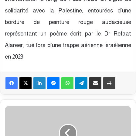
solidarité avec la Palestine, entourées d’une
bordure de peinture rouge audacieuse
représentant un poème écrit par le Dr Refaat
Alareer, tué lors d’une frappe aérienne israélienne
en 2023.
Facebook
X
Linkedin
Messenger
WhatsApp
Telegram
Partager par email
Imprimer
S
u
i
t
e