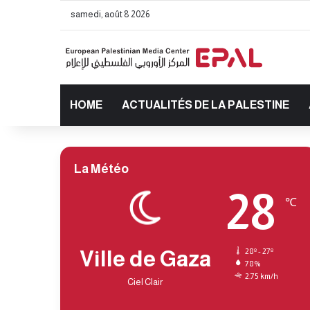
samedi, août 8 2026
HOME
ACTUALITÉS DE LA PALESTINE
La Météo
28
℃
Ville de Gaza
28º - 27º
78%
2.75 km/h
Ciel Clair