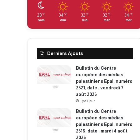
28
34
32
32
34
℃
℃
℃
℃
℃
sam
dim
lun
mar
mer
Derniers Ajouts
Bulletin du Centre
européen des médias
palestiniens Epal, numéro
2521, date : vendredi 7
août 2026
il y a 1 jour
Bulletin du Centre
européen des médias
palestiniens Epal, numéro
2518, date : mardi 4 août
2026