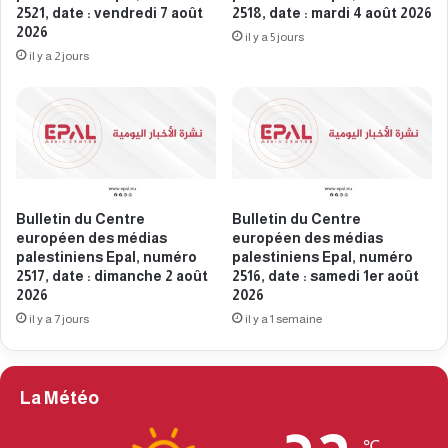
i
s
2521, date : vendredi 7 août
2518, date : mardi 4 août 2026
n
2026
m
il y a 5 jours
i
é
il y a 2 jours
e
d
n
i
s
a
E
s
p
p
a
a
l
l
Bulletin du Centre
Bulletin du Centre
,
e
européen des médias
européen des médias
n
s
palestiniens Epal, numéro
palestiniens Epal, numéro
u
t
2517, date : dimanche 2 août
2516, date : samedi 1er août
m
i
2026
2026
é
n
il y a 7 jours
il y a 1 semaine
r
i
o
e
2
n
4
s
La Météo
2
E
1
p
℃