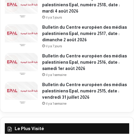
palestiniens Epal, numéro 2518, date :
0
d
mardi 4 août 2026
2
r
6
il y a 5 jours
e
d
Bulletin du Centre européen des médias
i
palestiniens Epal, numéro 2517, date :
2
dimanche 2 août 2026
4
il y a 7 jours
a
Bulletin du Centre européen des médias
v
palestiniens Epal, numéro 2516, date :
r
samedi 1er août 2026
i
l
il y a 1 semaine
2
Bulletin du Centre européen des médias
0
palestiniens Epal, numéro 2515, date :
2
vendredi 31 juillet 2026
6
il y a 1 semaine
Le Plus Visité