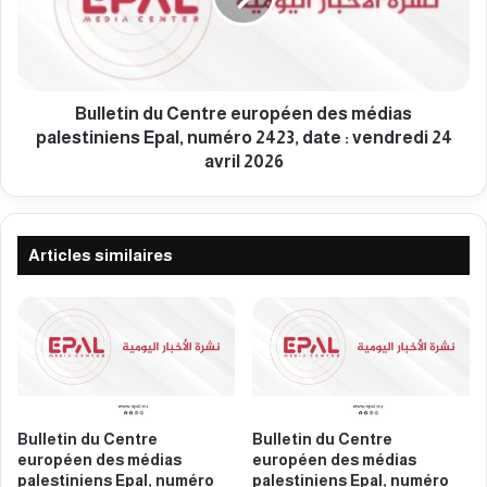
r
t
o
i
p
n
é
d
e
u
Bulletin du Centre européen des médias
n
C
palestiniens Epal, numéro 2423, date : vendredi 24
d
e
avril 2026
e
n
s
t
m
r
é
e
Articles similaires
d
e
i
u
a
r
s
o
p
p
a
é
l
e
e
n
Bulletin du Centre
Bulletin du Centre
s
d
européen des médias
européen des médias
t
e
palestiniens Epal, numéro
palestiniens Epal, numéro