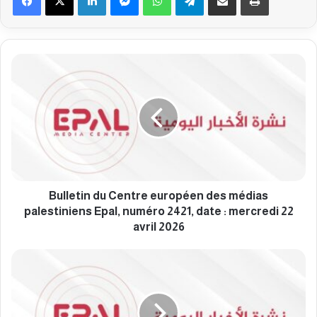
B
u
l
l
e
t
i
n
d
u
Bulletin du Centre européen des médias
C
palestiniens Epal, numéro 2421, date : mercredi 22
e
avril 2026
n
t
B
r
u
e
l
e
l
u
e