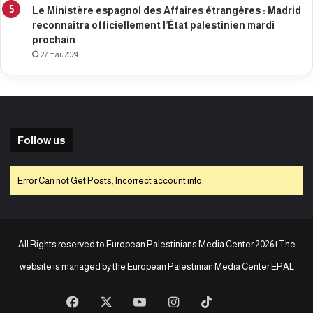
Le Ministère espagnol des Affaires étrangères : Madrid
reconnaîtra officiellement l’État palestinien mardi
prochain
27 mai، 2024
Follow us
Error Can not Get Posts, Incorrect account info.
All Rights reserved to European Palestinians Media Center 2026 | The
website is managed by the
European Palestinian Media Center EPAL
Facebook
X
YouTube
Instagram
TikTok
baaz