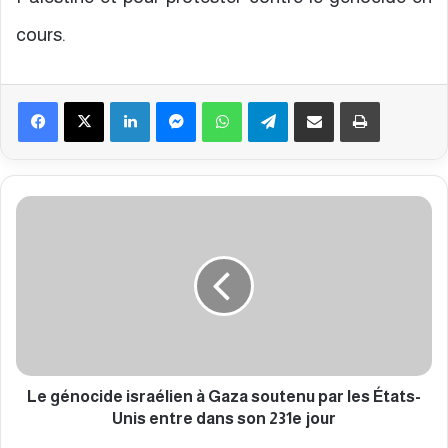
cours.
Facebook
X
Linkedin
Messenger
WhatsApp
Telegram
Partager par email
Imprimer
L
e
g
é
n
o
c
i
d
e
Le génocide israélien à Gaza soutenu par les États-
i
Unis entre dans son 231e jour
s