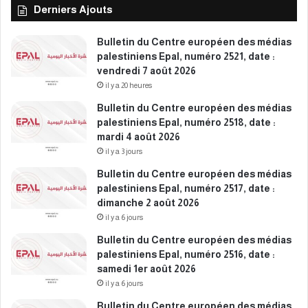
Derniers Ajouts
s
k
s
o
Bulletin du Centre européen des médias
n
palestiniens Epal, numéro 2521, date :
2
vendredi 7 août 2026
3
il y a 20 heures
1
Bulletin du Centre européen des médias
e
palestiniens Epal, numéro 2518, date :
j
mardi 4 août 2026
o
il y a 3 jours
u
r
Bulletin du Centre européen des médias
palestiniens Epal, numéro 2517, date :
dimanche 2 août 2026
il y a 6 jours
Bulletin du Centre européen des médias
palestiniens Epal, numéro 2516, date :
samedi 1er août 2026
il y a 6 jours
Bulletin du Centre européen des médias