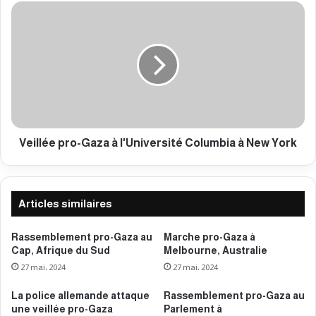
r
V
a
e
é
i
l
l
i
l
e
é
n
e
à
p
G
r
a
o
Veillée pro-Gaza à l'Université Columbia à New York
z
-
a
G
s
a
o
z
Articles similaires
u
a
t
à
Rassemblement pro-Gaza au
Marche pro-Gaza à
e
l
Cap, Afrique du Sud
Melbourne, Australie
n
'
27 mai، 2024
27 mai، 2024
u
U
p
n
La police allemande attaque
Rassemblement pro-Gaza au
a
i
une veillée pro-Gaza
Parlement à