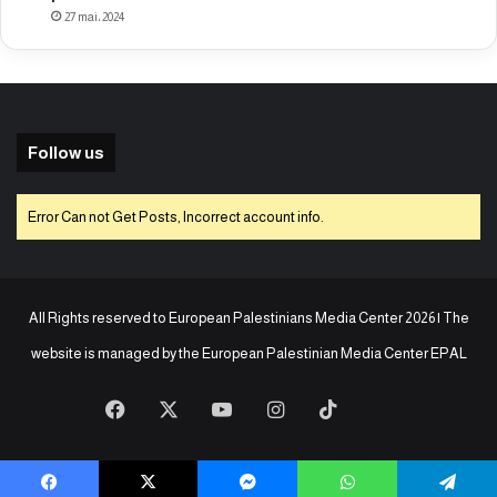
27 mai، 2024
Follow us
Error Can not Get Posts, Incorrect account info.
All Rights reserved to European Palestinians Media Center 2026 | The
website is managed by the
European Palestinian Media Center EPAL
Facebook
X
YouTube
Instagram
TikTok
baaz