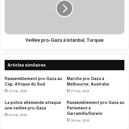
a
l
l
l
o
é
u
e
r
p
d
r
i
o
Veillée pro-Gaza à Istanbul, Turquie
t
-
à
G
3
a
5
z
Articles similaires
9
a
0
à
Rassemblement pro-Gaza au
Marche pro-Gaza à
3
I
Cap, Afrique du Sud
Melbourne, Australie
m
s
27 mai، 2024
27 mai، 2024
a
t
r
a
La police allemande attaque
Rassemblement pro-Gaza au
t
n
une veillée pro-Gaza
Parlement à
y
b
Garramilla/Darwin
26 mai، 2024
r
u
26 mai، 2024
s
l