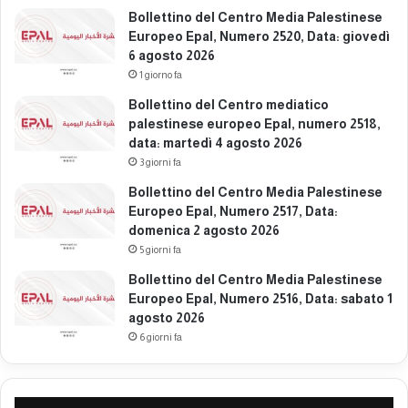
l
Bollettino del Centro Media Palestinese
i
Europeo Epal, Numero 2520, Data: giovedì
a
6 agosto 2026
n
1 giorno fa
o
a
Bollettino del Centro mediatico
G
palestinese europeo Epal, numero 2518,
a
data: martedì 4 agosto 2026
z
3 giorni fa
a
Bollettino del Centro Media Palestinese
Europeo Epal, Numero 2517, Data:
domenica 2 agosto 2026
5 giorni fa
Bollettino del Centro Media Palestinese
Europeo Epal, Numero 2516, Data: sabato 1
agosto 2026
6 giorni fa