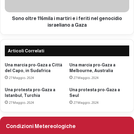
a
r
a
e
I
1
Sono oltre 116mila i martiri e i feriti nel genocidio
s
1
israeliano a Gaza
t
6
a
m
n
i
b
l
Articoli Correlati
u
a
l
i
Una marcia pro-Gaza a Città
Una marcia pro-Gaza a
,
m
del Capo, in Sudafrica
Melbourne, Australia
T
a
27 Maggio، 2024
27 Maggio، 2024
u
r
r
t
Una protesta pro-Gaza a
Una protesta pro-Gaza a
c
i
Istanbul, Turchia
Seul
h
r
27 Maggio، 2024
27 Maggio، 2024
i
i
a
e
i
f
Condizioni Metereologiche
e