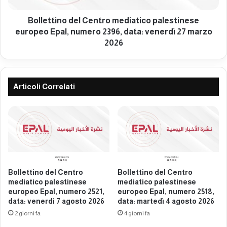
e
n
d
o
Bollettino del Centro mediatico palestinese
i
d
europeo Epal, numero 2396, data: venerdì 27 marzo
a
e
2026
P
l
a
C
l
e
e
n
Articoli Correlati
s
t
t
r
i
o
n
m
e
e
s
d
e
i
E
a
Bollettino del Centro
Bollettino del Centro
u
t
mediatico palestinese
mediatico palestinese
r
i
europeo Epal, numero 2521,
europeo Epal, numero 2518,
o
c
data: venerdì 7 agosto 2026
data: martedì 4 agosto 2026
p
o
2 giorni fa
4 giorni fa
e
p