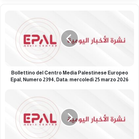
B
o
l
l
e
t
t
i
n
o
Bollettino del Centro Media Palestinese Europeo
d
Epal, Numero 2394, Data: mercoledì 25 marzo 2026
e
l
B
C
o
e
l
n
l
t
e
r
t
o
t
M
i