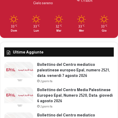
:
1.71 km/h
,
Cielo sereno
m
n
e
u
r
m
c
e
33
33
32
33
33
℃
℃
℃
℃
℃
o
r
Dom
Lun
Mar
Mer
Gio
l
o
e
2
d
3
ì
9
Ultime Aggiunte
2
6
5
,
Bollettino del Centro mediatico
m
d
palestinese europeo Epal, numero 2521,
a
a
data: venerdì 7 agosto 2026
r
t
2 giorni fa
z
a
o
:
Bollettino del Centro Media Palestinese
2
v
Europeo Epal, Numero 2520, Data: giovedì
0
e
6 agosto 2026
2
n
2 giorni fa
6
e
Bollettino del Centro mediatico
r