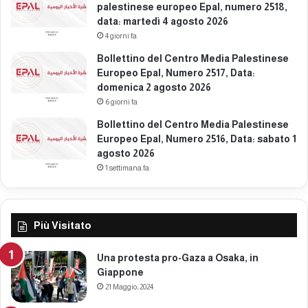
palestinese europeo Epal, numero 2518,
d
data: martedì 4 agosto 2026
ì
4 giorni fa
2
7
Bollettino del Centro Media Palestinese
m
Europeo Epal, Numero 2517, Data:
a
domenica 2 agosto 2026
r
6 giorni fa
z
Bollettino del Centro Media Palestinese
o
Europeo Epal, Numero 2516, Data: sabato 1
2
agosto 2026
0
1 settimana fa
2
6
Più Visitato
Una protesta pro-Gaza a Osaka, in
Giappone
21 Maggio، 2024