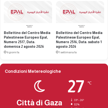
o
a
E
l
p
e
a
s
l
t
,
i
N
Bollettino del Centro Media
Bollettino del Centro Media
n
Palestinese Europeo Epal,
Palestinese Europeo Epal,
u
e
Numero 2517, Data:
Numero 2516, Data: sabato 1
m
s
domenica 2 agosto 2026
agosto 2026
e
e
6 giorni fa
1 settimana fa
r
e
o
u
2
r
3
o
Condizioni Metereologiche
9
p
4
e
27
℃
,
o
D
E
a
p
t
a
Città di Gaza
33º - 26º
a
l
82%