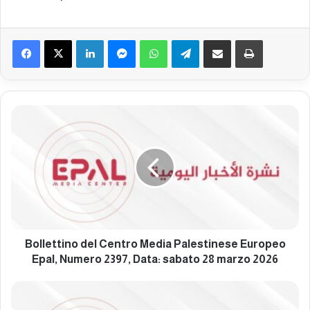
Facebook
X
LinkedIn
Messenger
WhatsApp
Telegram
Condividi via mail
Stampa
B
o
l
l
e
t
t
i
n
o
Bollettino del Centro Media Palestinese Europeo
d
Epal, Numero 2397, Data: sabato 28 marzo 2026
e
l
B
C
o