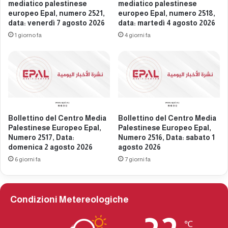
E
a
mediatico palestinese
mediatico palestinese
u
P
europeo Epal, numero 2521,
europeo Epal, numero 2518,
r
data: venerdì 7 agosto 2026
data: martedì 4 agosto 2026
a
o
l
1 giorno fa
4 giorni fa
p
e
e
s
o
t
E
i
p
n
a
e
l
s
Bollettino del Centro Media
Bollettino del Centro Media
,
e
Palestinese Europeo Epal,
Palestinese Europeo Epal,
N
E
Numero 2517, Data:
Numero 2516, Data: sabato 1
u
u
domenica 2 agosto 2026
agosto 2026
m
r
6 giorni fa
7 giorni fa
e
o
r
p
o
e
2
o
Condizioni Metereologiche
3
E
9
p
℃
7
a