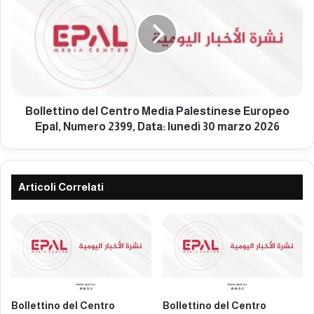
e
l
n
l
t
e
r
t
o
t
M
i
e
n
d
o
Bollettino del Centro Media Palestinese Europeo
i
d
Epal, Numero 2399, Data: lunedì 30 marzo 2026
a
e
P
l
a
C
l
e
Articoli Correlati
e
n
s
t
t
r
i
o
n
M
e
e
s
d
e
i
Bollettino del Centro
Bollettino del Centro