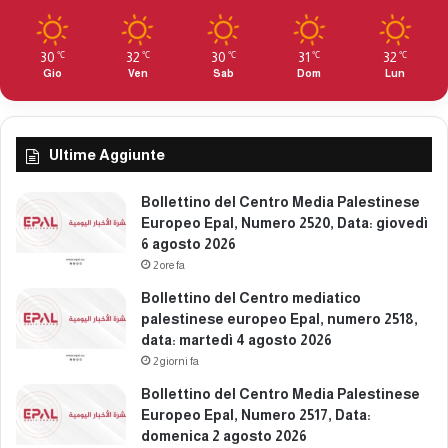
a
u
b
m
a
e
30
32
30
31
32
℃
℃
℃
℃
℃
t
r
Gio
Ven
Sab
Dom
Lun
o
o
4
2
a
4
p
0
Ultime Aggiunte
r
6
i
,
Bollettino del Centro Media Palestinese
l
d
Europeo Epal, Numero 2520, Data: giovedì
e
a
6 agosto 2026
2
t
2 ore fa
0
a
2
:
Bollettino del Centro mediatico
6
l
palestinese europeo Epal, numero 2518,
u
data: martedì 4 agosto 2026
n
2 giorni fa
e
Bollettino del Centro Media Palestinese
d
Europeo Epal, Numero 2517, Data:
ì
domenica 2 agosto 2026
6