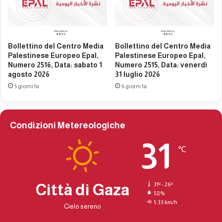
p
e
a
s
l
t
,
i
N
Bollettino del Centro Media
Bollettino del Centro Media
n
Palestinese Europeo Epal,
Palestinese Europeo Epal,
u
e
Numero 2516, Data: sabato 1
Numero 2515, Data: venerdì
m
s
agosto 2026
31 luglio 2026
e
e
5 giorni fa
6 giorni fa
r
e
o
u
2
r
4
o
Condizioni Metereologiche
0
p
4
e
31
℃
,
o
D
E
a
p
t
a
Città di Gaza
31º - 26º
a
l
58%
:
5.33 km/h
,
Cielo sereno
s
n