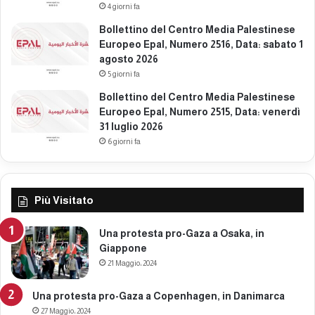
4 giorni fa
a
p
Bollettino del Centro Media Palestinese
r
Europeo Epal, Numero 2516, Data: sabato 1
i
agosto 2026
l
5 giorni fa
e
Bollettino del Centro Media Palestinese
2
Europeo Epal, Numero 2515, Data: venerdì
0
31 luglio 2026
2
6 giorni fa
6
Più Visitato
Una protesta pro-Gaza a Osaka, in
Giappone
21 Maggio، 2024
Una protesta pro-Gaza a Copenhagen, in Danimarca
27 Maggio، 2024