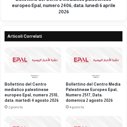
i
d
europeo Epal, numero 2406, data: lunedì 6 aprile
a
e
2026
P
l
a
C
l
e
e
n
Articoli Correlati
s
t
t
r
i
o
n
m
e
e
s
d
e
i
E
a
Bollettino del Centro
Bollettino del Centro Media
u
t
mediatico palestinese
Palestinese Europeo Epal,
r
i
europeo Epal, numero 2518,
Numero 2517, Data:
o
c
data: martedì 4 agosto 2026
domenica 2 agosto 2026
p
o
2 giorni fa
4 giorni fa
e
p
o
a
E
l