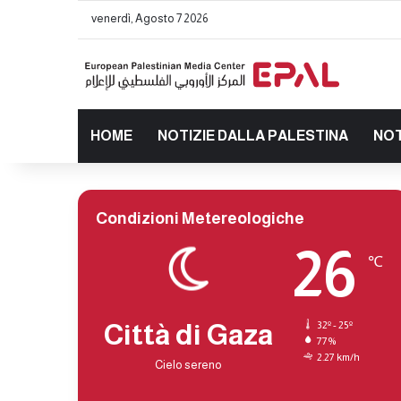
venerdì, Agosto 7 2026
HOME
NOTIZIE DALLA PALESTINA
NOT
Condizioni Metereologiche
26
℃
Città di Gaza
32º - 25º
77%
2.27 km/h
Cielo sereno