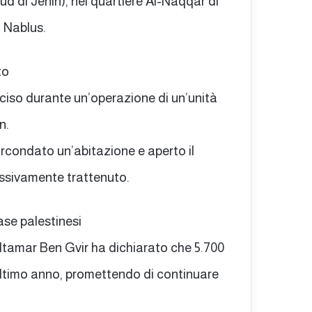
d di Jenin), nel quartiere Al-Naqqar di
o Nablus.
to
so durante un’operazione di un’unità
n.
circondato un’abitazione e aperto il
essivamente trattenuto.
ase palestinesi
e Itamar Ben Gvir ha dichiarato che 5.700
’ultimo anno, promettendo di continuare