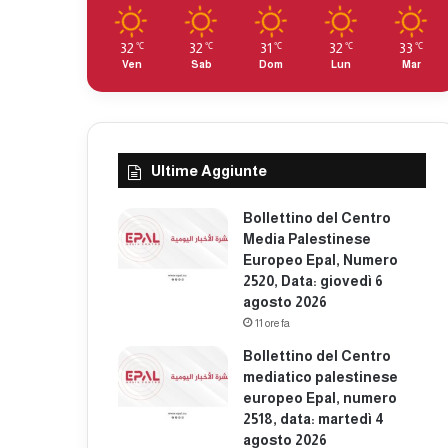
32
32
31
32
33
℃
℃
℃
℃
℃
Ven
Sab
Dom
Lun
Mar
Ultime Aggiunte
Bollettino del Centro
Media Palestinese
Europeo Epal, Numero
2520, Data: giovedì 6
agosto 2026
11 ore fa
Bollettino del Centro
mediatico palestinese
europeo Epal, numero
2518, data: martedì 4
agosto 2026