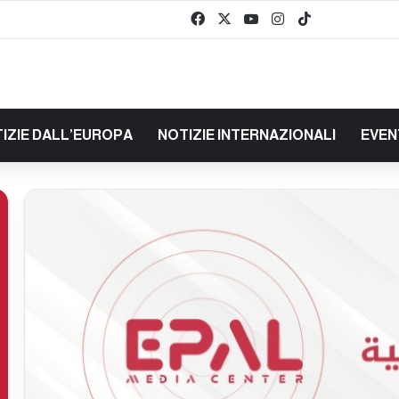
Facebook
X
You Tube
Instagram
TikTok
baaz
IZIE DALL’EUROPA
NOTIZIE INTERNAZIONALI
EVEN