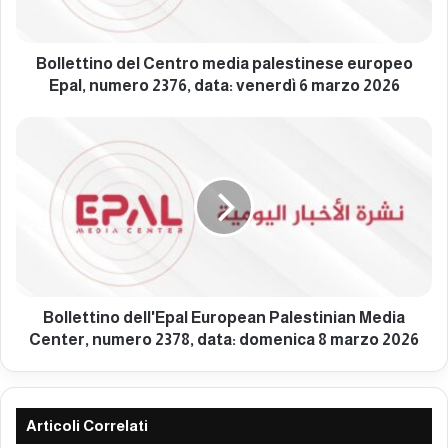
i
n
o
Bollettino del Centro media palestinese europeo
d
Epal, numero 2376, data: venerdì 6 marzo 2026
e
l
B
C
o
e
l
n
l
t
e
r
t
o
t
m
i
e
n
d
o
Bollettino dell'Epal European Palestinian Media
i
d
Center, numero 2378, data: domenica 8 marzo 2026
a
e
p
l
a
l
l
'
Articoli Correlati
e
E