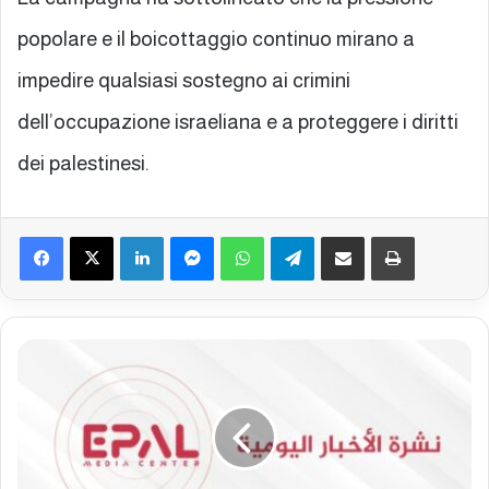
popolare e il boicottaggio continuo mirano a
impedire qualsiasi sostegno ai crimini
dell’occupazione israeliana e a proteggere i diritti
dei palestinesi.
Facebook
X
LinkedIn
Messenger
WhatsApp
Telegram
Condividi via mail
Stampa
B
o
l
l
e
t
t