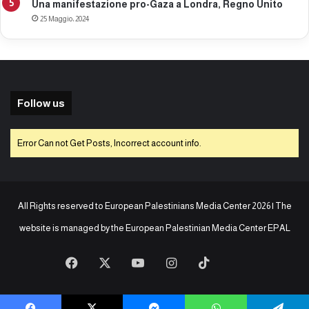
Una manifestazione pro-Gaza a Londra, Regno Unito
25 Maggio، 2024
Follow us
Error Can not Get Posts, Incorrect account info.
All Rights reserved to European Palestinians Media Center 2026 | The
website is managed by the
European Palestinian Media Center EPAL
Facebook
X
You
Instagram
TikTok
baaz
Tube