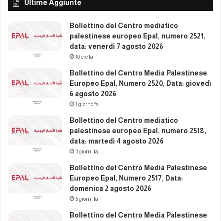
7
Ultime Aggiunte
m
8
a
,
Bollettino del Centro mediatico
r
d
palestinese europeo Epal, numero 2521,
z
a
data: venerdì 7 agosto 2026
o
t
10 ore fa
2
a
0
Bollettino del Centro Media Palestinese
:
2
Europeo Epal, Numero 2520, Data: giovedì
d
6
6 agosto 2026
o
m
1 giorno fa
e
Bollettino del Centro mediatico
n
palestinese europeo Epal, numero 2518,
i
data: martedì 4 agosto 2026
c
3 giorni fa
a
8
Bollettino del Centro Media Palestinese
m
Europeo Epal, Numero 2517, Data:
a
domenica 2 agosto 2026
r
5 giorni fa
z
Bollettino del Centro Media Palestinese
o