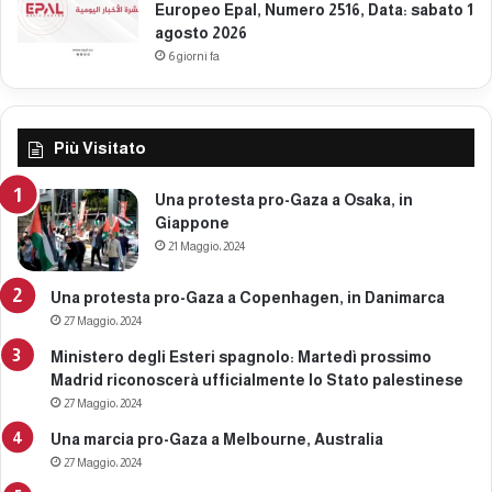
Europeo Epal, Numero 2516, Data: sabato 1
2
agosto 2026
0
6 giorni fa
2
6
Più Visitato
Una protesta pro-Gaza a Osaka, in
Giappone
21 Maggio، 2024
Una protesta pro-Gaza a Copenhagen, in Danimarca
27 Maggio، 2024
Ministero degli Esteri spagnolo: Martedì prossimo
Madrid riconoscerà ufficialmente lo Stato palestinese
27 Maggio، 2024
Una marcia pro-Gaza a Melbourne, Australia
27 Maggio، 2024