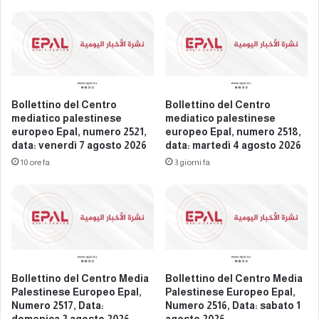
s
p
t
a
i
l
n
E
e
u
s
r
e
o
Bollettino del Centro
Bollettino del Centro
e
p
mediatico palestinese
mediatico palestinese
u
e
europeo Epal, numero 2521,
europeo Epal, numero 2518,
r
data: venerdì 7 agosto 2026
data: martedì 4 agosto 2026
a
o
n
10 ore fa
3 giorni fa
p
P
e
a
o
l
E
e
p
s
a
t
l
i
Bollettino del Centro Media
Bollettino del Centro Media
,
n
Palestinese Europeo Epal,
Palestinese Europeo Epal,
n
i
Numero 2517, Data:
Numero 2516, Data: sabato 1
u
a
domenica 2 agosto 2026
agosto 2026