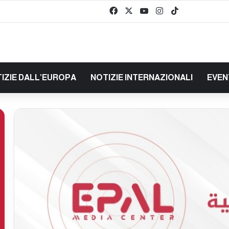
Facebook
X
You Tube
Instagram
TikTok
baaz
IZIE DALL’EUROPA
NOTIZIE INTERNAZIONALI
EVEN