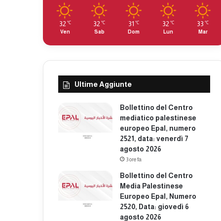
32
32
31
32
33
℃
℃
℃
℃
℃
Ven
Sab
Dom
Lun
Mar
Ultime Aggiunte
Bollettino del Centro
mediatico palestinese
europeo Epal, numero
2521, data: venerdì 7
agosto 2026
3 ore fa
Bollettino del Centro
Media Palestinese
Europeo Epal, Numero
2520, Data: giovedì 6
agosto 2026