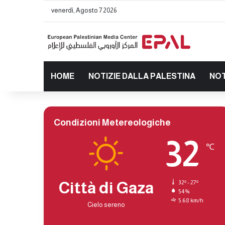
venerdì, Agosto 7 2026
HOME
NOTIZIE DALLA PALESTINA
NOT
Condizioni Metereologiche
32
℃
Città di Gaza
32º - 27º
54%
5.68 km/h
Cielo sereno