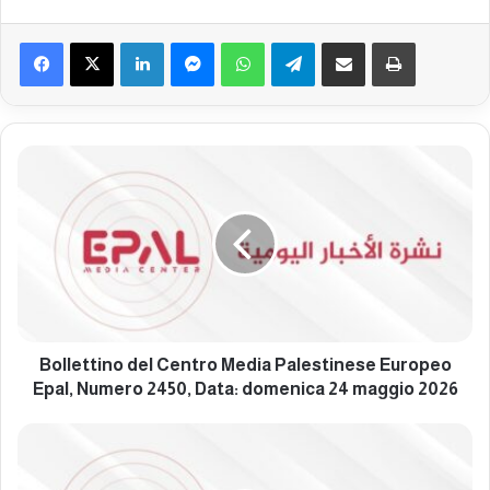
Facebook
X
LinkedIn
Messenger
WhatsApp
Telegram
Condividi via mail
Stampa
B
o
l
l
e
t
t
i
n
o
Bollettino del Centro Media Palestinese Europeo
d
Epal, Numero 2450, Data: domenica 24 maggio 2026
e
l
B
C
o
e
l