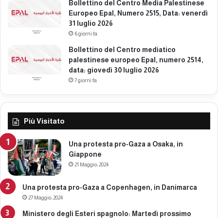
i
Bollettino del Centro Media Palestinese
c
Europeo Epal, Numero 2515, Data: venerdì
e
31 luglio 2026
m
6 giorni fa
b
Bollettino del Centro mediatico
r
palestinese europeo Epal, numero 2514,
e
data: giovedì 30 luglio 2026
2
7 giorni fa
0
2
5
Più Visitato
Una protesta pro-Gaza a Osaka, in
Giappone
21 Maggio، 2024
Una protesta pro-Gaza a Copenhagen, in Danimarca
27 Maggio، 2024
Ministero degli Esteri spagnolo: Martedì prossimo