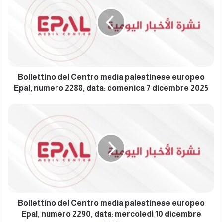
l
l
e
t
t
i
n
o
Bollettino del Centro media palestinese europeo
d
Epal, numero 2288, data: domenica 7 dicembre 2025
e
l
B
C
o
e
l
n
l
t
e
r
t
o
t
m
i
e
n
d
o
Bollettino del Centro media palestinese europeo
i
d
Epal, numero 2290, data: mercoledì 10 dicembre