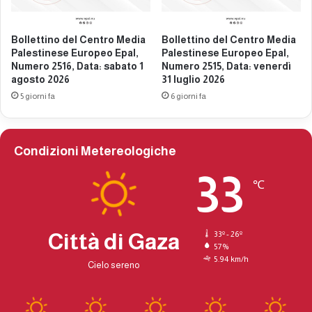
l
s
,
e
n
Bollettino del Centro Media
Bollettino del Centro Media
e
Palestinese Europeo Epal,
Palestinese Europeo Epal,
u
u
Numero 2516, Data: sabato 1
Numero 2515, Data: venerdì
m
r
agosto 2026
31 luglio 2026
e
o
5 giorni fa
6 giorni fa
r
p
o
e
2
o
2
E
Condizioni Metereologiche
8
p
8
a
33
℃
,
l
d
,
a
n
t
u
Città di Gaza
33º - 26º
a
m
57%
:
5.94 km/h
e
Cielo sereno
d
r
o
o
m
2