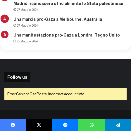
Madrid riconoscerà ufficialmente lo Stato palestinese
27 Maggio، 2024
Una marcia pro-Gaza a Melbourne, Australia
27 Maggio، 2024
Una manifestazione pro-Gaza a Londra, Regno Unito
25 Maggio، 2024
Follow us
Error Can not Get Posts, Incorrect account info.
All Rights reserved to European Palestinians Media Center 2026 | The
website is managed by the
European Palestinian Media Center EPAL
Facebook
X
Messenger
WhatsApp
Telegram