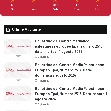
e
2
32
30
30
31
32
℃
℃
℃
℃
℃
n
9
Gio
Ven
Sab
Dom
Lun
i
0
c
,
a
d
7
a
Ultime Aggiunte
d
t
i
a
Bollettino del Centro mediatico
c
:
palestinese europeo Epal, numero 2518,
e
m
data: martedì 4 agosto 2026
m
e
2 giorni fa
b
r
r
c
Bollettino del Centro Media Palestinese
e
o
Europeo Epal, Numero 2517, Data:
2
l
domenica 2 agosto 2026
0
e
4 giorni fa
2
d
Bollettino del Centro Media Palestinese
5
ì
Europeo Epal, Numero 2516, Data: sabato 1
1
agosto 2026
0
5 giorni fa
d