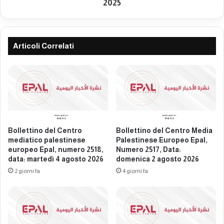
a
e
2025
p
l
a
C
l
e
e
n
Articoli Correlati
s
t
t
r
i
o
n
m
e
e
s
d
e
i
e
a
Bollettino del Centro
Bollettino del Centro Media
u
p
mediatico palestinese
Palestinese Europeo Epal,
r
a
europeo Epal, numero 2518,
Numero 2517, Data:
o
l
data: martedì 4 agosto 2026
domenica 2 agosto 2026
p
e
2 giorni fa
4 giorni fa
e
s
o
t
E
i
p
n
a
e