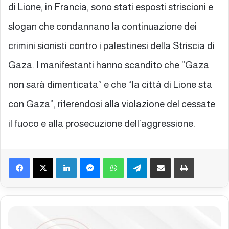
di Lione, in Francia, sono stati esposti striscioni e
slogan che condannano la continuazione dei
crimini sionisti contro i palestinesi della Striscia di
Gaza. I manifestanti hanno scandito che “Gaza
non sarà dimenticata” e che “la città di Lione sta
con Gaza”, riferendosi alla violazione del cessate
il fuoco e alla prosecuzione dell’aggressione.
Facebook
X
LinkedIn
Messenger
WhatsApp
Telegram
Condividi via mail
Stampa
B
o