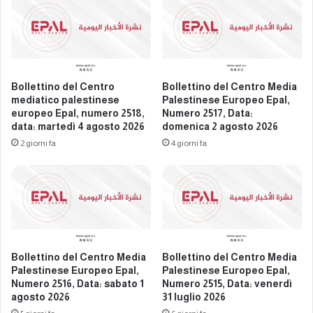
i
r
n
o
e
m
s
e
e
d
e
i
Bollettino del Centro
Bollettino del Centro Media
u
a
mediatico palestinese
Palestinese Europeo Epal,
r
p
europeo Epal, numero 2518,
Numero 2517, Data:
o
data: martedì 4 agosto 2026
domenica 2 agosto 2026
a
p
l
2 giorni fa
4 giorni fa
e
e
o
s
E
t
p
i
a
n
l
e
,
s
n
Bollettino del Centro Media
Bollettino del Centro Media
e
Palestinese Europeo Epal,
Palestinese Europeo Epal,
u
e
Numero 2516, Data: sabato 1
Numero 2515, Data: venerdì
m
u
agosto 2026
31 luglio 2026
e
r