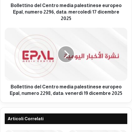
o
Bollettino del Centro media palestinese europeo
d
Epal, numero 2296, data: mercoledì 17 dicembre
e
2025
l
C
B
e
o
n
l
t
l
r
e
o
t
m
t
e
i
d
n
i
o
Bollettino del Centro media palestinese europeo
a
d
Epal, numero 2298, data: venerdì 19 dicembre 2025
p
e
a
l
l
C
e
e
Articoli Correlati
s
n
t
t