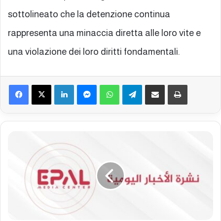
sottolineato che la detenzione continua
rappresenta una minaccia diretta alle loro vite e
una violazione dei loro diritti fondamentali.
Facebook
X
LinkedIn
Messenger
WhatsApp
Telegram
Condividi via mail
Stampa
B
o
l
l
e
t
t
i
n