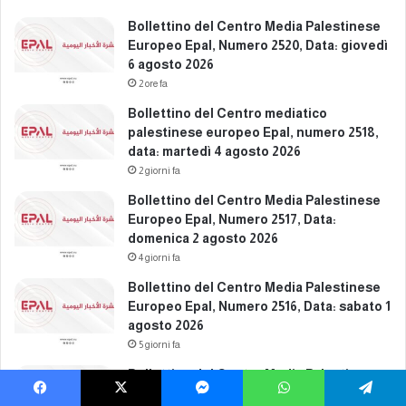
7
t
Bollettino del Centro Media Palestinese
d
a
Europeo Epal, Numero 2520, Data: giovedì
i
:
6 agosto 2026
c
v
2 ore fa
e
e
m
Bollettino del Centro mediatico
n
b
palestinese europeo Epal, numero 2518,
e
r
data: martedì 4 agosto 2026
r
e
d
2 giorni fa
2
ì
Bollettino del Centro Media Palestinese
0
1
Europeo Epal, Numero 2517, Data:
2
9
domenica 2 agosto 2026
5
d
4 giorni fa
i
c
Bollettino del Centro Media Palestinese
e
Europeo Epal, Numero 2516, Data: sabato 1
m
agosto 2026
b
5 giorni fa
r
Bollettino del Centro Media Palestinese
e
Europeo Epal, Numero 2515, Data: venerdì
2
Facebook
X
Messenger
WhatsApp
Telegram