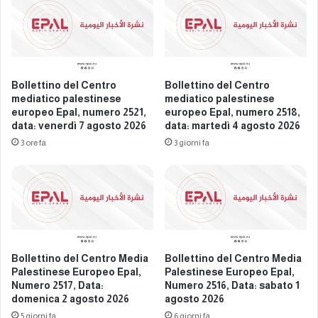
t
r
i
o
n
m
e
e
s
d
e
i
Bollettino del Centro
Bollettino del Centro
E
a
mediatico palestinese
mediatico palestinese
u
p
europeo Epal, numero 2521,
europeo Epal, numero 2518,
r
data: venerdì 7 agosto 2026
data: martedì 4 agosto 2026
a
o
l
3 ore fa
3 giorni fa
p
e
e
s
o
t
E
i
p
n
a
e
l
s
Bollettino del Centro Media
Bollettino del Centro Media
,
e
Palestinese Europeo Epal,
Palestinese Europeo Epal,
n
e
Numero 2517, Data:
Numero 2516, Data: sabato 1
u
u
domenica 2 agosto 2026
agosto 2026
m
r
5 giorni fa
6 giorni fa