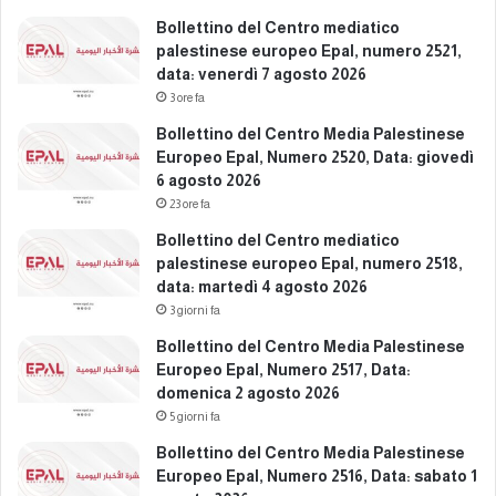
d
t
Bollettino del Centro mediatico
i
a
palestinese europeo Epal, numero 2521,
c
:
data: venerdì 7 agosto 2026
e
s
3 ore fa
m
a
b
Bollettino del Centro Media Palestinese
b
r
Europeo Epal, Numero 2520, Data: giovedì
a
e
6 agosto 2026
t
2
o
23 ore fa
0
2
Bollettino del Centro mediatico
2
7
palestinese europeo Epal, numero 2518,
5
d
data: martedì 4 agosto 2026
i
3 giorni fa
c
e
Bollettino del Centro Media Palestinese
m
Europeo Epal, Numero 2517, Data:
b
domenica 2 agosto 2026
r
5 giorni fa
e
Bollettino del Centro Media Palestinese
2
Europeo Epal, Numero 2516, Data: sabato 1
0