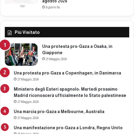
agosto 2026
2
6 giorni fa
5
Più Visitato
Una protesta pro-Gaza a Osaka, in
Giappone
21 Maggio، 2024
Una protesta pro-Gaza a Copenhagen, in Danimarca
27 Maggio، 2024
Ministero degli Esteri spagnolo: Martedì prossimo
Madrid riconoscerà ufficialmente lo Stato palestinese
27 Maggio، 2024
Una marcia pro-Gaza a Melbourne, Australia
27 Maggio، 2024
Una manifestazione pro-Gaza a Londra, Regno Unito
25 Maggio، 2024