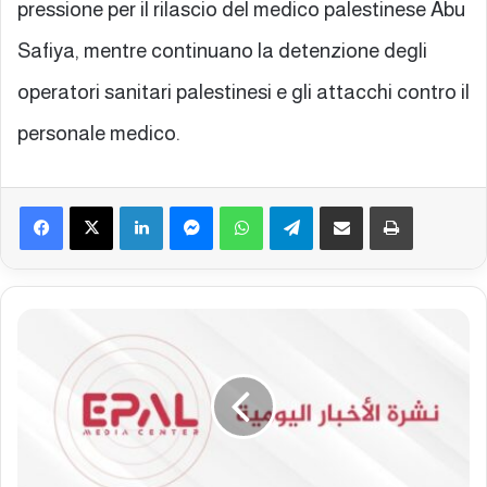
pressione per il rilascio del medico palestinese Abu
Safiya, mentre continuano la detenzione degli
operatori sanitari palestinesi e gli attacchi contro il
personale medico.
Facebook
X
LinkedIn
Messenger
WhatsApp
Telegram
Condividi via mail
Stampa
B
o
l
l
e
t
t
i