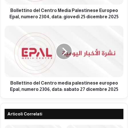
n
o
Bollettino del Centro Media Palestinese Europeo
d
Epal, numero 2304, data: giovedì 25 dicembre 2025
e
l
B
C
o
e
l
n
l
t
e
r
t
o
t
M
i
e
n
d
o
Bollettino del Centro media palestinese europeo
i
d
Epal, numero 2306, data: sabato 27 dicembre 2025
a
e
P
l
a
C
l
e
Articoli Correlati
e
n
s
t