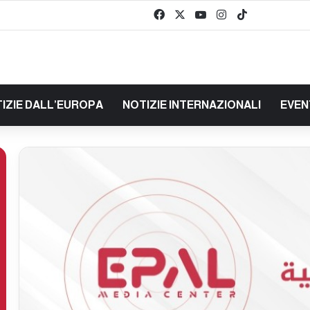
Facebook
X
You Tube
Instagram
TikTok
baaz
IZIE DALL’EUROPA
NOTIZIE INTERNAZIONALI
EVEN