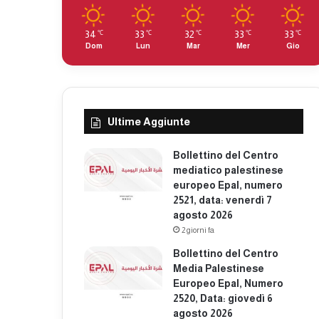
34
33
32
33
33
℃
℃
℃
℃
℃
Dom
Lun
Mar
Mer
Gio
Ultime Aggiunte
Bollettino del Centro
mediatico palestinese
europeo Epal, numero
2521, data: venerdì 7
agosto 2026
2 giorni fa
Bollettino del Centro
Media Palestinese
Europeo Epal, Numero
2520, Data: giovedì 6
agosto 2026