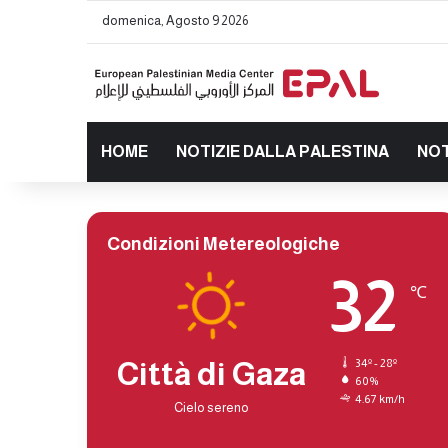
domenica, Agosto 9 2026
HOME
NOTIZIE DALLA PALESTINA
NOT
Condizioni Metereologiche
32
℃
Città di Gaza
34º - 28º
60%
4.67 km/h
Cielo sereno