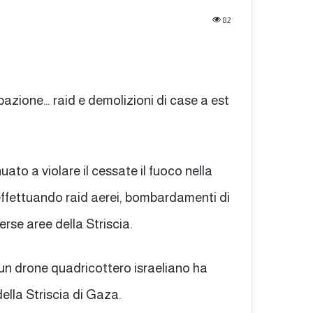
82
upazione… raid e demolizioni di case a est
ato a violare il cessate il fuoco nella
 effettuando raid aerei, bombardamenti di
verse aree della Striscia.
 un drone quadricottero israeliano ha
lla Striscia di Gaza.