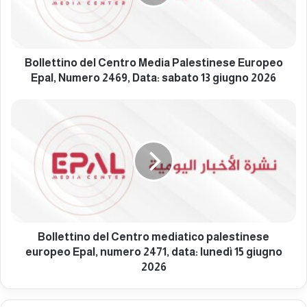
t
t
i
n
o
Bollettino del Centro Media Palestinese Europeo
d
Epal, Numero 2469, Data: sabato 13 giugno 2026
e
l
B
C
o
e
l
n
l
t
e
r
t
o
t
M
i
e
n
d
o
Bollettino del Centro mediatico palestinese
i
d
europeo Epal, numero 2471, data: lunedì 15 giugno
a
e
2026
P
l
a
C
l