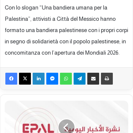
Con lo slogan “Una bandiera umana per la
Palestina”, attivisti a Città del Messico hanno
formato una bandiera palestinese con i propri corpi
in segno di solidarietà con il popolo palestinese, in
concomitanza con l’apertura dei Mondiali 2026.
Facebook
X
LinkedIn
Messenger
WhatsApp
Telegram
Condividi via mail
Stampa
B
o
l
l
e