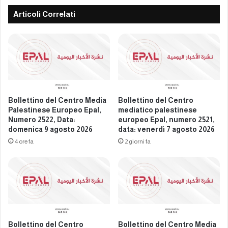
e
e
n
Articoli Correlati
s
t
t
r
i
o
n
m
e
e
s
d
e
i
E
a
Bollettino del Centro Media
Bollettino del Centro
u
t
Palestinese Europeo Epal,
mediatico palestinese
r
i
Numero 2522, Data:
europeo Epal, numero 2521,
o
c
domenica 9 agosto 2026
data: venerdì 7 agosto 2026
p
o
4 ore fa
2 giorni fa
e
p
o
a
E
l
p
e
a
s
l
t
,
i
N
Bollettino del Centro
Bollettino del Centro Media
n