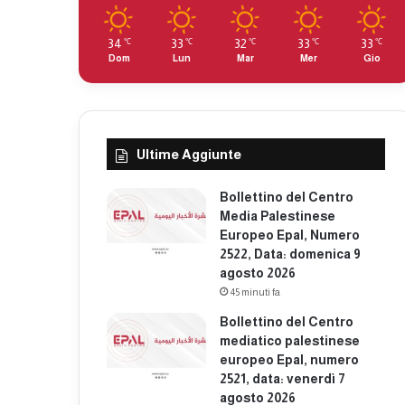
34
33
32
33
33
℃
℃
℃
℃
℃
Dom
Lun
Mar
Mer
Gio
Ultime Aggiunte
Bollettino del Centro
Media Palestinese
Europeo Epal, Numero
2522, Data: domenica 9
agosto 2026
45 minuti fa
Bollettino del Centro
mediatico palestinese
europeo Epal, numero
2521, data: venerdì 7
agosto 2026