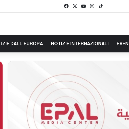
Facebook
X
You Tube
Instagram
TikTok
baaz
IZIE DALL’EUROPA
NOTIZIE INTERNAZIONALI
EVEN