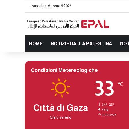
domenica, Agosto 9 2026
HOME
NOTIZIE DALLA PALESTINA
NOT
Condizioni Metereologiche
33
℃
Città di Gaza
34º - 28º
58%
4.95 km/h
Cielo sereno