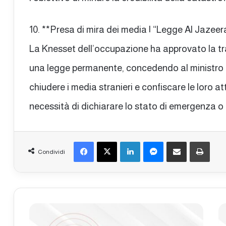
10. **Presa di mira dei media | “Legge Al Jazeer
La Knesset dell’occupazione ha approvato la tr
una legge permanente, concedendo al ministro 
chiudere i media stranieri e confiscare le loro at
necessità di dichiarare lo stato di emergenza o 
Facebook
X
LinkedIn
Messenger
Condividi via mail
Stampa
Condividi
B
B
o
o