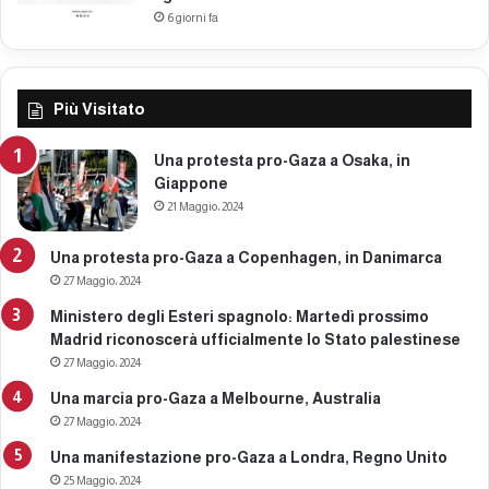
0
6 giorni fa
2
5
Più Visitato
Una protesta pro-Gaza a Osaka, in
Giappone
21 Maggio، 2024
Una protesta pro-Gaza a Copenhagen, in Danimarca
27 Maggio، 2024
Ministero degli Esteri spagnolo: Martedì prossimo
Madrid riconoscerà ufficialmente lo Stato palestinese
27 Maggio، 2024
Una marcia pro-Gaza a Melbourne, Australia
27 Maggio، 2024
Una manifestazione pro-Gaza a Londra, Regno Unito
25 Maggio، 2024