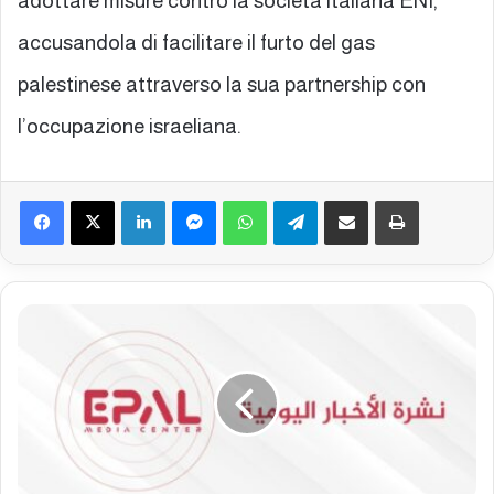
adottare misure contro la società italiana ENI,
accusandola di facilitare il furto del gas
palestinese attraverso la sua partnership con
l’occupazione israeliana.
Facebook
X
LinkedIn
Messenger
WhatsApp
Telegram
Condividi via mail
Stampa
B
o
l
l
e
t
t
i