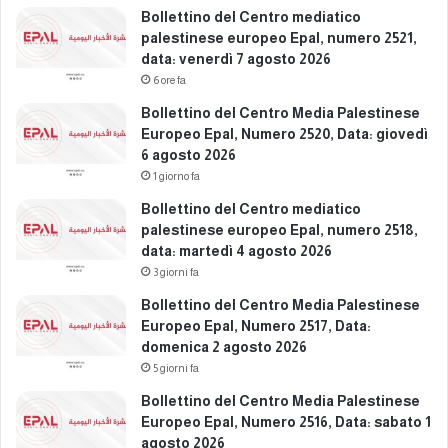
d
t
Bollettino del Centro mediatico
i
a
palestinese europeo Epal, numero 2521,
c
:
data: venerdì 7 agosto 2026
e
g
6 ore fa
m
i
b
Bollettino del Centro Media Palestinese
o
r
Europeo Epal, Numero 2520, Data: giovedì
v
e
6 agosto 2026
e
2
d
1 giorno fa
0
ì
Bollettino del Centro mediatico
2
2
palestinese europeo Epal, numero 2518,
5
5
data: martedì 4 agosto 2026
d
3 giorni fa
i
c
Bollettino del Centro Media Palestinese
e
Europeo Epal, Numero 2517, Data:
m
domenica 2 agosto 2026
b
5 giorni fa
r
Bollettino del Centro Media Palestinese
e
Europeo Epal, Numero 2516, Data: sabato 1
2
agosto 2026