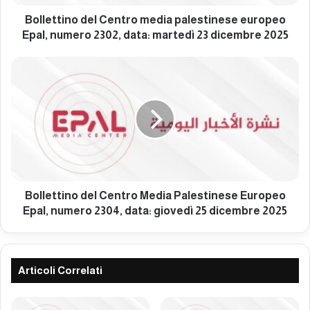
n
o
Bollettino del Centro media palestinese europeo
d
Epal, numero 2302, data: martedì 23 dicembre 2025
e
l
B
C
o
e
l
n
l
t
e
r
t
o
t
m
i
e
n
d
o
Bollettino del Centro Media Palestinese Europeo
i
d
Epal, numero 2304, data: giovedì 25 dicembre 2025
a
e
p
l
a
C
l
e
Articoli Correlati
e
n
s
t
t