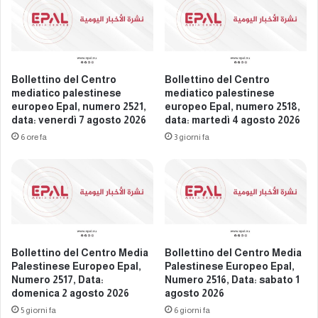
r
i
o
n
M
e
e
s
d
e
i
Bollettino del Centro
Bollettino del Centro
e
a
mediatico palestinese
mediatico palestinese
u
P
europeo Epal, numero 2521,
europeo Epal, numero 2518,
r
data: venerdì 7 agosto 2026
data: martedì 4 agosto 2026
a
o
l
6 ore fa
3 giorni fa
p
e
e
s
o
t
E
i
p
n
a
e
l
s
Bollettino del Centro Media
Bollettino del Centro Media
,
e
Palestinese Europeo Epal,
Palestinese Europeo Epal,
n
E
Numero 2517, Data:
Numero 2516, Data: sabato 1
u
u
domenica 2 agosto 2026
agosto 2026
m
r
5 giorni fa
6 giorni fa
e
o