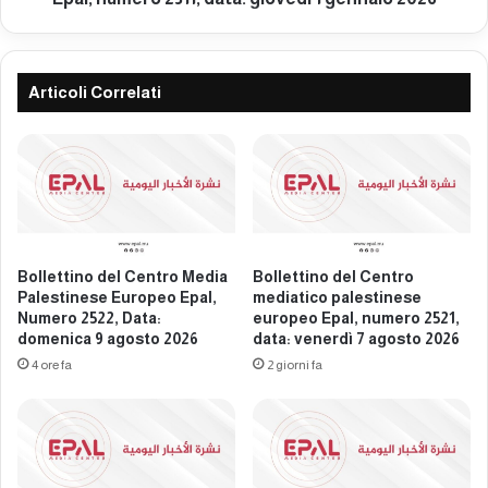
a
e
p
l
a
C
l
e
Articoli Correlati
e
n
s
t
t
r
i
o
n
m
e
e
s
d
e
i
Bollettino del Centro Media
Bollettino del Centro
e
a
Palestinese Europeo Epal,
mediatico palestinese
u
p
Numero 2522, Data:
europeo Epal, numero 2521,
r
domenica 9 agosto 2026
data: venerdì 7 agosto 2026
a
o
l
4 ore fa
2 giorni fa
p
e
e
s
o
t
E
i
p
n