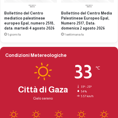
a
e
l
s
Bollettino del Centro
Bollettino del Centro Media
,
e
mediatico palestinese
Palestinese Europeo Epal,
n
e
europeo Epal, numero 2518,
Numero 2517, Data:
u
u
data: martedì 4 agosto 2026
domenica 2 agosto 2026
m
r
5 giorni fa
1 settimana fa
e
o
r
p
o
e
2
o
Condizioni Metereologiche
3
E
0
p
33
℃
9
a
,
l
d
,
a
n
Città di Gaza
33º - 28º
t
u
54%
a
5.57 km/h
m
Cielo sereno
:
e
m
r
a
o