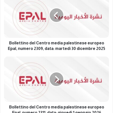
o
l
l
e
t
t
i
n
o
Bollettino del Centro media palestinese europeo
d
Epal, numero 2309, data: martedì 30 dicembre 2025
e
l
B
C
o
e
l
n
l
t
e
r
t
o
t
m
i
e
n
d
o
Bollettino del Centro media palestinese europeo
i
d
Epal, numero 2311, data: giovedì 1 gennaio 2026