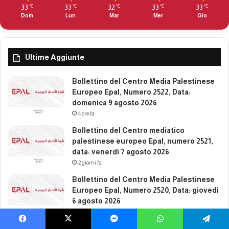
r
2
33
33
32
33
33
℃
℃
℃
℃
℃
t
3
Dom
Lun
Mar
Mer
Gio
e
1
d
1
ì
,
3
d
Ultime Aggiunte
0
a
d
t
Bollettino del Centro Media Palestinese
i
a
Europeo Epal, Numero 2522, Data:
c
:
domenica 9 agosto 2026
e
g
4 ore fa
m
i
b
Bollettino del Centro mediatico
o
r
palestinese europeo Epal, numero 2521,
v
e
data: venerdì 7 agosto 2026
e
2
d
2 giorni fa
0
ì
Bollettino del Centro Media Palestinese
2
1
Europeo Epal, Numero 2520, Data: giovedì
5
g
6 agosto 2026
e
3 giorni fa
n
n
Bollettino del Centro mediatico
Facebook
X
Messenger
WhatsApp
Telegram