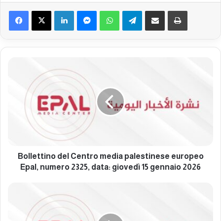
Facebook
X
LinkedIn
Messenger
WhatsApp
Telegram
Condividi via mail
Stampa
B
o
l
l
e
t
t
i
n
o
Bollettino del Centro media palestinese europeo
d
Epal, numero 2325, data: giovedì 15 gennaio 2026
e
l
B
C
o
e
l
n
l