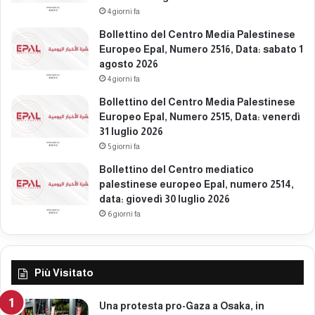
0
o
4 giorni fa
2
1
Bollettino del Centro Media Palestinese
6
7
Europeo Epal, Numero 2516, Data: sabato 1
g
agosto 2026
e
4 giorni fa
n
n
Bollettino del Centro Media Palestinese
a
Europeo Epal, Numero 2515, Data: venerdì
i
31 luglio 2026
o
5 giorni fa
2
Bollettino del Centro mediatico
0
palestinese europeo Epal, numero 2514,
2
data: giovedì 30 luglio 2026
6
6 giorni fa
Più Visitato
Una protesta pro-Gaza a Osaka, in