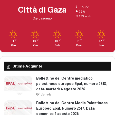
d
,
a
n
Città di Gaza
31º - 25º
t
u
79%
a
1.79 km/h
m
Cielo sereno
:
e
g
r
i
o
o
2
31
30
30
31
32
℃
℃
℃
℃
℃
v
3
Gio
Ven
Sab
Dom
Lun
e
2
d
7
ì
,
1
d
Ultime Aggiunte
5
a
g
t
Bollettino del Centro mediatico
e
a
palestinese europeo Epal, numero 2518,
n
:
data: martedì 4 agosto 2026
n
s
1 giorno fa
a
a
i
Bollettino del Centro Media Palestinese
b
o
Europeo Epal, Numero 2517, Data:
a
2
domenica 2 agosto 2026
t