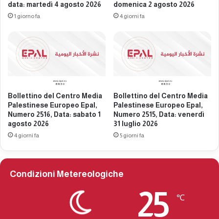
r
data: martedì 4 agosto 2026
domenica 2 agosto 2026
a
o
l
1 giorno fa
4 giorni fa
p
e
e
s
o
t
E
i
p
n
a
e
l
s
Bollettino del Centro Media
Bollettino del Centro Media
,
e
Palestinese Europeo Epal,
Palestinese Europeo Epal,
n
e
Numero 2516, Data: sabato 1
Numero 2515, Data: venerdì
u
u
agosto 2026
31 luglio 2026
m
r
4 giorni fa
5 giorni fa
e
o
r
p
o
e
2
o
Condizioni Metereologiche
3
E
2
p
25
℃
5
a
,
l