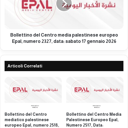
t
e
r
t
o
t
m
i
e
n
d
o
Bollettino del Centro media palestinese europeo
i
d
Epal, numero 2327, data: sabato 17 gennaio 2026
a
e
p
l
a
C
l
e
Articoli Correlati
e
n
s
t
t
r
i
o
n
m
e
e
s
d
e
i
Bollettino del Centro
Bollettino del Centro Media
e
a
mediatico palestinese
Palestinese Europeo Epal,
u
p
europeo Epal, numero 2518,
Numero 2517, Data: