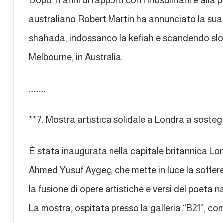
Dopo 11 anni di rapporti con i musulmani e alla p
australiano Robert Martin ha annunciato la sua
shahada, indossando la kefiah e scandendo sloga
Melbourne, in Australia.
……….
**7. Mostra artistica solidale a Londra a soste
È stata inaugurata nella capitale britannica Lo
Ahmed Yusuf Aygeç, che mette in luce la soffer
la fusione di opere artistiche e versi del poet
La mostra, ospitata presso la galleria “B21”, c