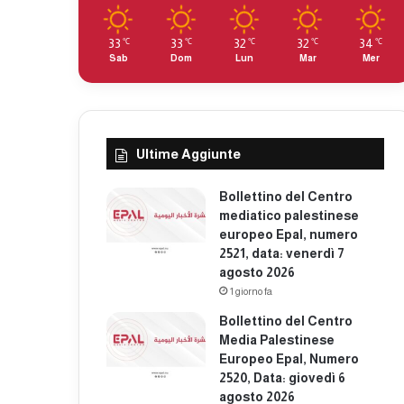
33
33
32
32
34
℃
℃
℃
℃
℃
Sab
Dom
Lun
Mar
Mer
Ultime Aggiunte
Bollettino del Centro
mediatico palestinese
europeo Epal, numero
2521, data: venerdì 7
agosto 2026
1 giorno fa
Bollettino del Centro
Media Palestinese
Europeo Epal, Numero
2520, Data: giovedì 6
agosto 2026