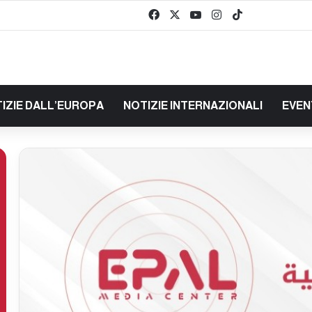
Facebook
X
You Tube
Instagram
TikTok
baaz
IZIE DALL’EUROPA
NOTIZIE INTERNAZIONALI
EVEN