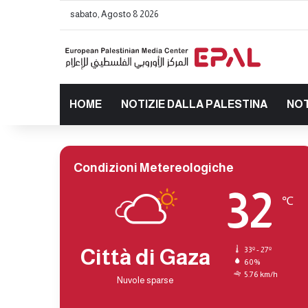
sabato, Agosto 8 2026
HOME
NOTIZIE DALLA PALESTINA
NOT
Condizioni Metereologiche
32
℃
Città di Gaza
33º - 27º
60%
5.76 km/h
Nuvole sparse