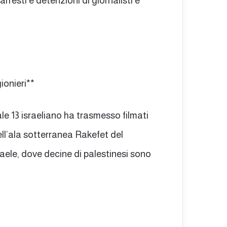
rresti e detenzioni di giornalisti e
gionieri**
le 13 israeliano ha trasmesso filmati
nell’ala sotterranea Rakefet del
raele, dove decine di palestinesi sono