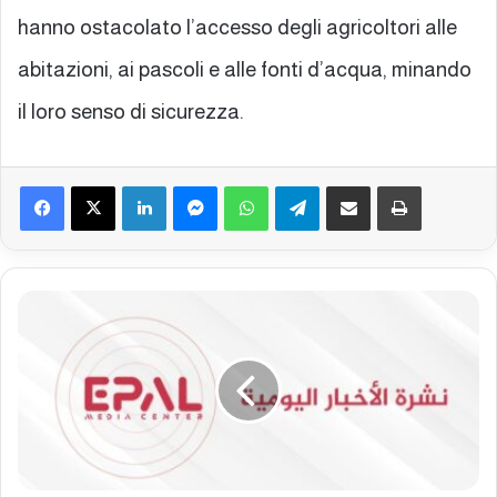
hanno ostacolato l’accesso degli agricoltori alle
abitazioni, ai pascoli e alle fonti d’acqua, minando
il loro senso di sicurezza.
Facebook
X
LinkedIn
Messenger
WhatsApp
Telegram
Condividi via mail
Stampa
B
o
l
l
e
t
t
i
n