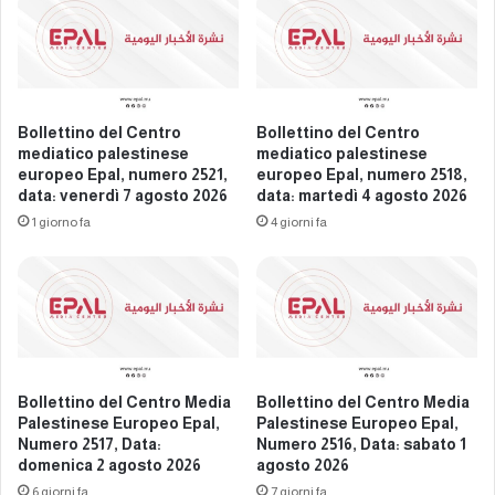
i
l
n
E
e
u
s
r
e
o
E
p
Bollettino del Centro
Bollettino del Centro
u
e
mediatico palestinese
mediatico palestinese
r
a
europeo Epal, numero 2521,
europeo Epal, numero 2518,
o
n
data: venerdì 7 agosto 2026
data: martedì 4 agosto 2026
p
P
1 giorno fa
4 giorni fa
e
a
o
l
E
e
p
s
a
t
l
i
,
n
n
Bollettino del Centro Media
Bollettino del Centro Media
i
Palestinese Europeo Epal,
Palestinese Europeo Epal,
u
a
Numero 2517, Data:
Numero 2516, Data: sabato 1
m
n
domenica 2 agosto 2026
agosto 2026
e
M
6 giorni fa
7 giorni fa
r