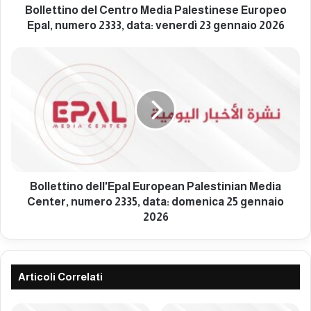
o
Bollettino del Centro Media Palestinese Europeo
d
Epal, numero 2333, data: venerdì 23 gennaio 2026
e
l
B
C
o
e
l
n
l
t
e
r
t
o
t
M
i
e
n
d
o
Bollettino dell'Epal European Palestinian Media
i
d
Center, numero 2335, data: domenica 25 gennaio
a
e
2026
P
l
a
l
l
'
e
E
Articoli Correlati
s
p
t
a