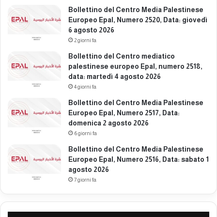
g
Bollettino del Centro Media Palestinese
n
n
Europeo Epal, Numero 2520, Data: giovedì
e
o
6 agosto 2026
r
2
d
2 giorni fa
0
ì
Bollettino del Centro mediatico
2
1
palestinese europeo Epal, numero 2518,
6
9
data: martedì 4 agosto 2026
g
4 giorni fa
i
u
Bollettino del Centro Media Palestinese
g
Europeo Epal, Numero 2517, Data:
n
domenica 2 agosto 2026
o
6 giorni fa
2
Bollettino del Centro Media Palestinese
0
Europeo Epal, Numero 2516, Data: sabato 1
2
agosto 2026
6
7 giorni fa