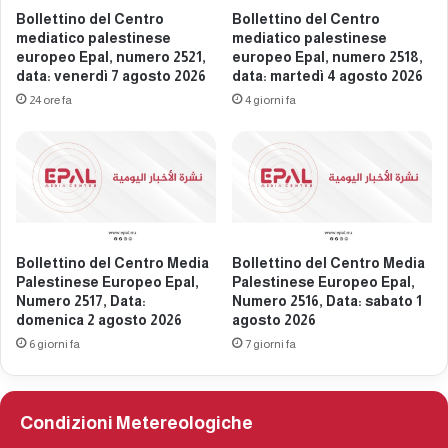
e
i
Bollettino del Centro
Bollettino del Centro
E
a
mediatico palestinese
mediatico palestinese
u
P
europeo Epal, numero 2521,
europeo Epal, numero 2518,
r
data: venerdì 7 agosto 2026
data: martedì 4 agosto 2026
a
o
l
24 ore fa
4 giorni fa
p
e
e
s
o
t
E
i
p
n
a
e
l
s
Bollettino del Centro Media
Bollettino del Centro Media
,
e
Palestinese Europeo Epal,
Palestinese Europeo Epal,
N
E
Numero 2517, Data:
Numero 2516, Data: sabato 1
u
u
domenica 2 agosto 2026
agosto 2026
m
r
6 giorni fa
7 giorni fa
e
o
r
p
o
e
2
o
Condizioni Metereologiche
4
E