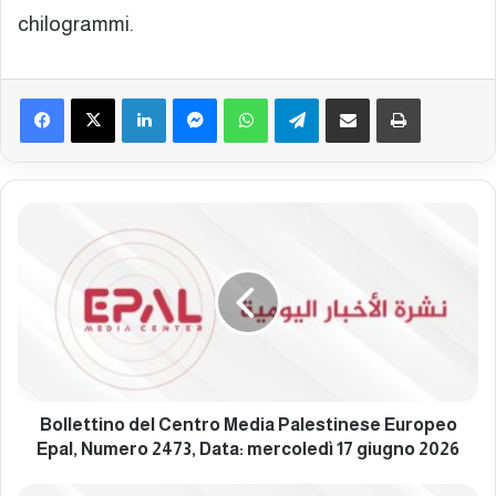
chilogrammi.
Facebook
X
LinkedIn
Messenger
WhatsApp
Telegram
Condividi via mail
Stampa
B
o
l
l
e
t
t
i
n
o
Bollettino del Centro Media Palestinese Europeo
d
Epal, Numero 2473, Data: mercoledì 17 giugno 2026
e
l
B