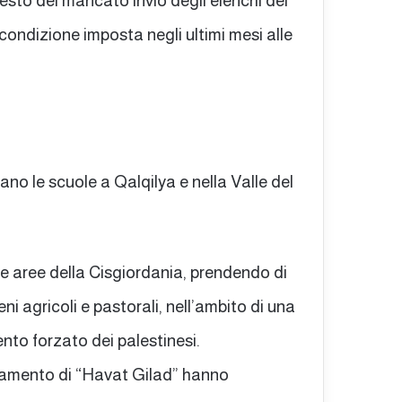
etesto del mancato invio degli elenchi del
condizione imposta negli ultimi mesi alle
no le scuole a Qalqilya e nella Valle del
rse aree della Cisgiordania, prendendo di
eni agricoli e pastorali, nell’ambito di una
ento forzato dei palestinesi.
diamento di “Havat Gilad” hanno