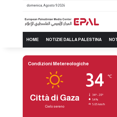
domenica, Agosto 9 2026
HOME
NOTIZIE DALLA PALESTINA
NOT
Condizioni Metereologiche
34
℃
Città di Gaza
34º - 28º
54%
5.05 km/h
Cielo sereno