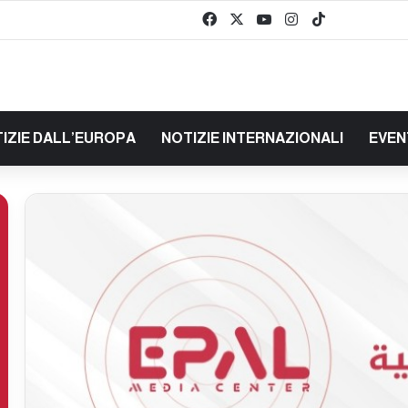
Facebook
X
You Tube
Instagram
TikTok
baaz
IZIE DALL’EUROPA
NOTIZIE INTERNAZIONALI
EVEN