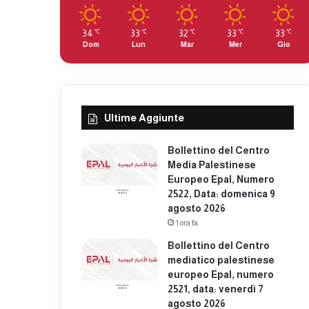
34
33
32
33
33
℃
℃
℃
℃
℃
Dom
Lun
Mar
Mer
Gio
Ultime Aggiunte
Bollettino del Centro
Media Palestinese
Europeo Epal, Numero
2522, Data: domenica 9
agosto 2026
1 ora fa
Bollettino del Centro
mediatico palestinese
europeo Epal, numero
2521, data: venerdì 7
agosto 2026