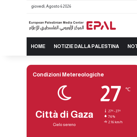
giovedì, Agosto 6 2026
HOME
NOTIZIE DALLA PALESTINA
NOT
Condizioni Metereologiche
27
℃
Città di Gaza
27º - 27º
76%
2.16 km/h
Cielo sereno