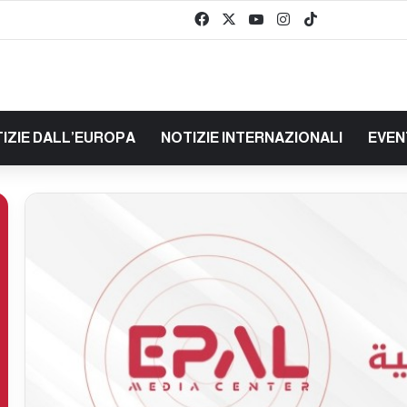
Facebook
X
You Tube
Instagram
TikTok
baaz
IZIE DALL’EUROPA
NOTIZIE INTERNAZIONALI
EVEN