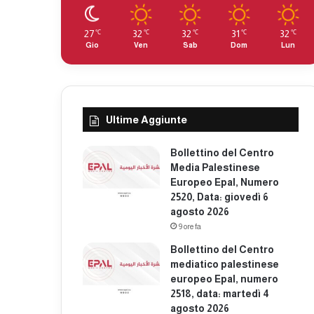
27
32
32
31
32
℃
℃
℃
℃
℃
Gio
Ven
Sab
Dom
Lun
Ultime Aggiunte
Bollettino del Centro
Media Palestinese
Europeo Epal, Numero
2520, Data: giovedì 6
agosto 2026
9 ore fa
Bollettino del Centro
mediatico palestinese
europeo Epal, numero
2518, data: martedì 4
agosto 2026