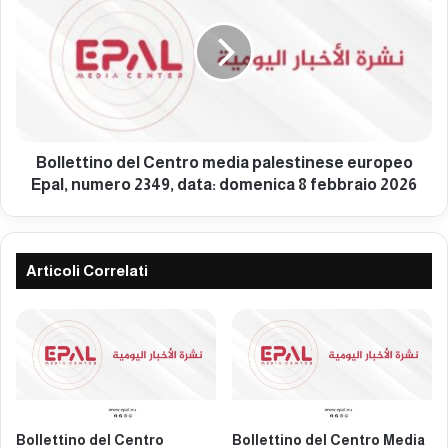
e
l
n
l
t
e
r
t
o
t
m
i
e
n
d
o
Bollettino del Centro media palestinese europeo
i
d
Epal, numero 2349, data: domenica 8 febbraio 2026
a
e
p
l
a
C
l
e
Articoli Correlati
e
n
s
t
t
r
i
o
n
m
e
e
s
d
e
i
Bollettino del Centro
Bollettino del Centro Media