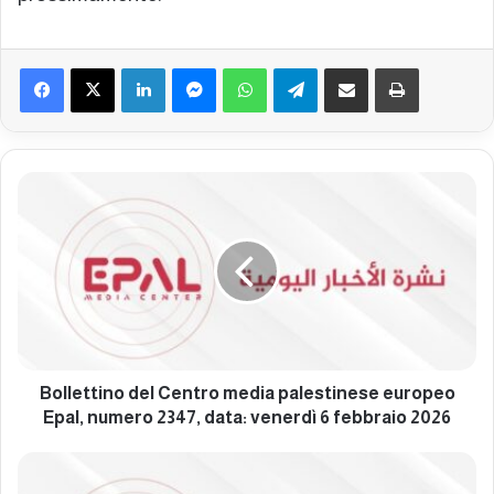
Facebook
X
LinkedIn
Messenger
WhatsApp
Telegram
Condividi via mail
Stampa
B
o
l
l
e
t
t
i
n
o
Bollettino del Centro media palestinese europeo
d
Epal, numero 2347, data: venerdì 6 febbraio 2026
e
l
B
C
o