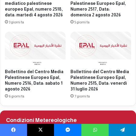
e
a
mediatico palestinese
Palestinese Europeo Epal,
u
p
europeo Epal, numero 2518,
Numero 2517, Data:
r
data: martedì 4 agosto 2026
domenica 2 agosto 2026
a
o
l
3 giorni fa
5 giorni fa
p
e
e
s
o
t
E
i
p
n
a
e
l
s
Bollettino del Centro Media
Bollettino del Centro Media
,
e
Palestinese Europeo Epal,
Palestinese Europeo Epal,
n
e
Numero 2516, Data: sabato 1
Numero 2515, Data: venerdì
u
u
agosto 2026
31 luglio 2026
m
r
6 giorni fa
7 giorni fa
e
o
r
p
o
e
2
o
Condizioni Metereologiche
3
E
4
p
℃
7
Facebook
X
Messenger
WhatsApp
Telegram