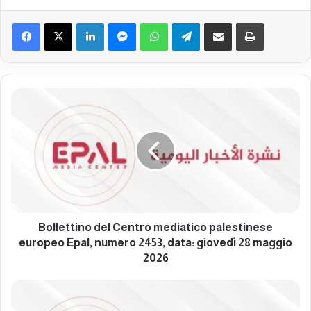
Facebook
X
LinkedIn
Messenger
WhatsApp
Telegram
Condividi via mail
Stampa
B
o
l
l
e
t
t
i
n
o
Bollettino del Centro mediatico palestinese
d
europeo Epal, numero 2453, data: giovedì 28 maggio
e
2026
l
C
B
e
o