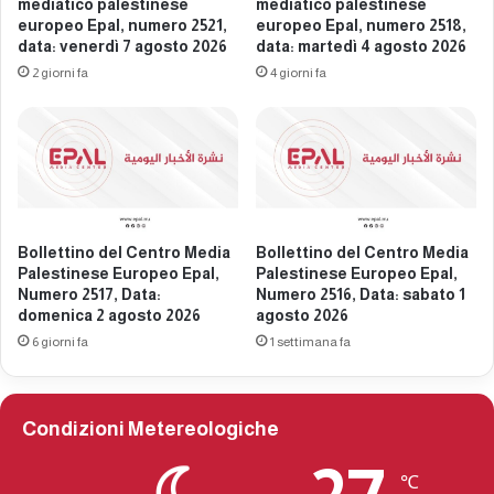
a
mediatico palestinese
mediatico palestinese
s
P
europeo Epal, numero 2521,
europeo Epal, numero 2518,
e
data: venerdì 7 agosto 2026
data: martedì 4 agosto 2026
a
e
l
2 giorni fa
4 giorni fa
u
e
r
s
o
t
p
i
e
n
o
e
E
s
p
Bollettino del Centro Media
Bollettino del Centro Media
e
Palestinese Europeo Epal,
Palestinese Europeo Epal,
a
E
Numero 2517, Data:
Numero 2516, Data: sabato 1
l
u
domenica 2 agosto 2026
agosto 2026
,
r
6 giorni fa
1 settimana fa
n
o
u
p
m
e
e
o
Condizioni Metereologiche
r
E
o
p
℃
2
a