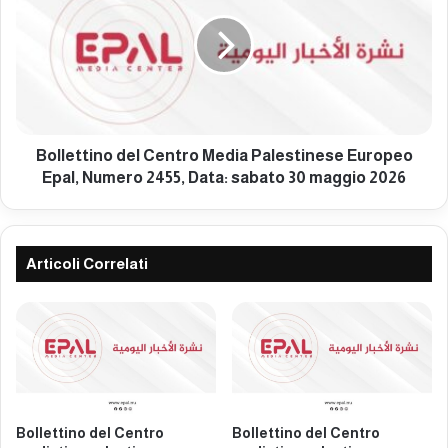
n
l
t
l
r
e
o
t
m
t
e
i
d
n
i
o
Bollettino del Centro Media Palestinese Europeo
a
d
Epal, Numero 2455, Data: sabato 30 maggio 2026
t
e
i
l
c
C
o
e
Articoli Correlati
p
n
a
t
l
r
e
o
s
M
t
e
i
d
n
i
Bollettino del Centro
Bollettino del Centro
e