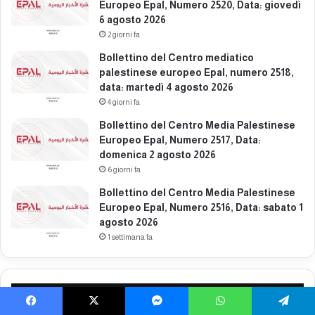
g
Europeo Epal, Numero 2520, Data: giovedì
a
i
6 agosto 2026
t
o
o
2 giorni fa
2
3
Bollettino del Centro mediatico
0
0
palestinese europeo Epal, numero 2518,
2
m
data: martedì 4 agosto 2026
6
a
4 giorni fa
g
g
Bollettino del Centro Media Palestinese
i
Europeo Epal, Numero 2517, Data:
o
domenica 2 agosto 2026
2
6 giorni fa
0
Bollettino del Centro Media Palestinese
2
Europeo Epal, Numero 2516, Data: sabato 1
6
agosto 2026
1 settimana fa
Più Visitato
Facebook
X
Messenger
WhatsApp
Telegram